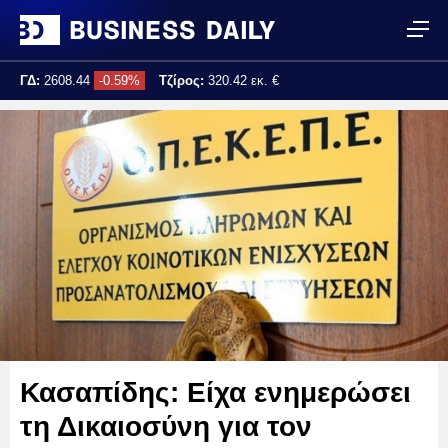
ΓΔ:
2608.44
-0.59%
Τζίρος:
320.42 εκ. €
Τελ. ενημέρωση:
17:25:02
Κασαπίδης: Είχα ενημερώσει
τη Δικαιοσύνη για τον