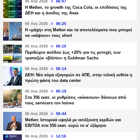
06 Αυγ 2026
06:07
H Metlen, το growth της Coca Cola, οι επιδόσεις της
ΔΕΗ και η άνοδος της Avax
06 Αυγ 2026
06:25
H «μάχη» στη Metlen και τα αποτελέσματα που μπορεί
να «κάψουν» τους short
06 Αυγ 2026
06:10
Περιθώριο ανόδου έως +20% για τις μετοχές των
τραπεζών «βλέπει» η Goldman Sachs
06 Αυγ 2026
06:14
ΔΕΗ: Νέο κύμα εξαγορών σε ΑΠΕ, στην τελική ευθεία η
πρώτη φάση του data center
06 Αυγ 2026
06:19
Στα 356 εκατ. οι ρυθμίσεις «κόκκινων» δάνειων από
τους servicers τον Ιούνιο
06 Αυγ 2026
09:44
Metlen: Ιστορικά υψηλά με εκτόξευση κερδών και
EBITDA στα 550 εκατ. ευρώ το α' εξάμηνο
06 Αυγ 2026
14:16