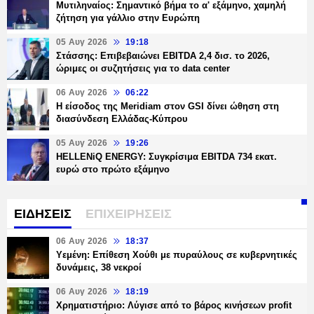
Μυτιληναίος: Σημαντικό βήμα το α' εξάμηνο, χαμηλή
ζήτηση για γάλλιο στην Ευρώπη
05 Αυγ 2026
19:18
Στάσσης: Επιβεβαιώνει EBITDA 2,4 δισ. το 2026,
ώριμες οι συζητήσεις για το data center
06 Αυγ 2026
06:22
Η είσοδος της Meridiam στον GSI δίνει ώθηση στη
διασύνδεση Ελλάδας-Κύπρου
05 Αυγ 2026
19:26
HELLENiQ ENERGY: Συγκρίσιμα EBITDA 734 εκατ.
ευρώ στο πρώτο εξάμηνο
ΕΙΔΗΣΕΙΣ
ΕΠΙΧΕΙΡΗΣΕΙΣ
06 Αυγ 2026
18:37
Υεμένη: Επίθεση Χούθι με πυραύλους σε κυβερνητικές
δυνάμεις, 38 νεκροί
06 Αυγ 2026
18:19
Χρηματιστήριο: Λύγισε από το βάρος κινήσεων profit