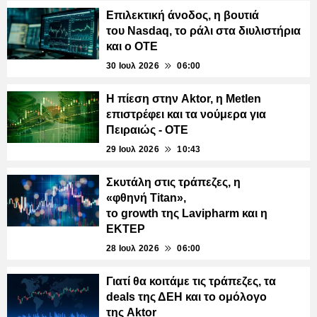
Επιλεκτική άνοδος, η βουτιά
του Nasdaq, το ράλι στα διυλιστήρια
και ο ΟΤΕ
30 Ιουλ 2026
06:00
Η πίεση στην Aktor, η Metlen
επιστρέφει και τα νούμερα για
Πειραιώς - ΟΤΕ
29 Ιουλ 2026
10:43
Σκυτάλη στις τράπεζες, η
«φθηνή Titan»,
το growth της Lavipharm και η
ΕΚΤΕΡ
28 Ιουλ 2026
06:00
Γιατί θα κοιτάμε τις τράπεζες, τα
deals της ΔΕΗ και το ομόλογο
της Aktor