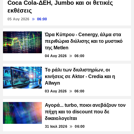
Coca Cola-ΔΕΗ, Jumbo και οι θετικές
εκθέσεις
05 Αυγ 2026
06:00
Ώρα Κύπρου - Cenergy, άλμα στα
περιθώρια διύλισης και το μυστικό
της Metlen
04 Αυγ 2026
06:00
Το ράλι των διυλιστηρίων, οι
κινήσεις σε Aktor - Credia και η
Allwyn
03 Αυγ 2026
06:00
Αγορά... turbo, ποιοι ανεβάζουν τον
πήχη και το discount που δε
δικαιολογείται
31 Ιουλ 2026
06:00