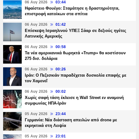
06 Αυγ 2026
03:44
Ηφαίστειο Φουέγο: Σταμάτησε η δραστηριότητα,
επιστροφή κατοίκων στα σπίτια
06 Αυγ 2026
01:42
Επίσκεψη Ισραηλινού ΥΠΕΞ Σάαρ σε δεξιούς ηγέτες
Λατινικής Αμερικής
06 Αυγ 2026
00:58
Τα νέα αμερικανικά θωρηκτά «Trump» θα κοστίσουν
275 δισ. δολάρια
06 Αυγ 2026
00:26
Ιράν: Ο Πεζεσκιάν παραδέχεται δυσκολία επαφής με
τον Χαμενεΐ
06 Αυγ 2026
00:02
Χωρίς σαφή τάση έκλεισε η Wall Street εν αναμονή
συμφωνίας ΗΠΑ-Ιράν
05 Αυγ 2026
23:44
Γερμανία: Νέα διάσταση απειλών από drone με
εκρηκτικά στη Λειψία
05 Αυγ 2026
23:01