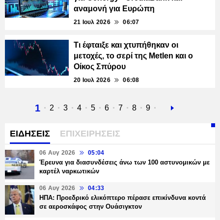
αναμονή για Ευρώπη
21 Ιουλ 2026
06:07
Τι έφταιξε και χτυπήθηκαν οι
μετοχές, το σερί της Metlen και ο
Οίκος Σπύρου
20 Ιουλ 2026
06:08
Τρέχουσα
1
Σελίδα
2
Σελίδα
3
Σελίδα
4
Σελίδα
5
Σελίδα
6
Σελίδα
7
Σελίδα
8
Σελίδα
9
Next
σελίδα
page
ΕΙΔΗΣΕΙΣ
ΕΠΙΧΕΙΡΗΣΕΙΣ
06 Αυγ 2026
05:04
Έρευνα για διασυνδέσεις άνω των 100 αστυνομικών με
καρτέλ ναρκωτικών
06 Αυγ 2026
04:33
ΗΠΑ: Προεδρικό ελικόπτερο πέρασε επικίνδυνα κοντά
σε αεροσκάφος στην Ουάσιγκτον