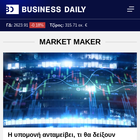
ΓΔ:
2623.91
-0.18%
Τζίρος:
315.71 εκ. €
Τελ. ενημέρωση:
17:25:04
MARKET MAKER
Η υπομονή ανταμείβει, τι θα δείξουν