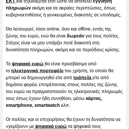
ΕΚΤ
και σχεδιάζεται έτσι ώστε να αποτελεί
εγγύηση
πληρωμών
ακόμη και σε ακραίες περιπτώσεις, όπως
κυβερνοεπιθέσεις ή γενικευμένες διακοπές σε υποδομές.
Θα λειτουργεί, τόσο online, όσο και offline, εντός της
ζώνης του ευρώ, ενώ θα είναι
δωρεάν
για τους πολίτες.
Στόχος είναι να μην υπάρξει ποτέ διακοπή στη
δυνατότητα πληρωμών, ακόμη και σε περιόδους κρίσης.
Το
ψηφιακό ευρώ
θα είναι προσβάσιμο από
το
ηλεκτρονικό πορτοφόλι
του χρήστη, το οποίο θα
μπορεί να δημιουργηθεί είτε από
τράπεζα
είτε από
δημόσιο φορέα, επιτρέποντας στους πολίτες της ζώνης
του ευρώ να πραγματοποιούν τις ηλεκτρονικές πληρωμές
τους όπως έχουν ήδη συνηθίσει, μέσω
κάρτας,
smartphone, smartwatch
κλπ.
Οι πολίτες και οι επιχειρήσεις θα έχουν τη δυνατότητα να
«γεμίζουν» με
ψηφιακά ευρώ
τα ψηφιακά τους