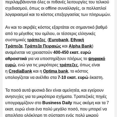
περιλαμβάνονται όλες οι πιθανές λειτουργίες του τελικού
σχεδιασμού, όπως οι offline συναλλαγές, οι πολλαπλοί
λογαριασμοί και το κόστος επεξεργασίας των πληρωμών.
Αν και το ακριβές κόστος εξαρτάται σε σημαντικό βαθμό
από το μέγεθος του ομίλου, οι τέσσερις ελληνικές
συστημικές
τράπεζες
(
Eurobank
,
Εθνική
Τράπεζα
,
Τράπεζα Πειραιώς
και
Alpha Bank
)
αναμένεται να χρειαστούν
400-450 εκατ. ευρώ
αθροιστικά
για να υποστηρίξουν πλήρως το
ψηφιακό
ευρώ
, ενώ για τις μικρότερες
τράπεζες
, όπως είναι
η
CrediaBank
και η
Optima bank
, το κόστος
υπολογίζεται να ανέλθει στα
7-10 εκατ. ευρώ
έκαστη.
Τα ποσά αυτά φυσικά δεν είναι αμελητέα, και εγείρουν
ανησυχίες για τα μικρότερα σχήματα. Τραπεζικές πηγές
υπογραμμίζουν στο
Business Daily
πως ακόμη και τα 7
εκατ. ευρώ είναι ένα πολύ μεγάλο ποσό, που μπορεί να
απειλήσει ολόκληρη τη σύσταση ενός πολύ μικρού