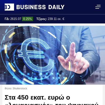
ΓΔ:
2615.07
0.25%
Τζίρος:
239.11 εκ. €
Τελ. ενημέρωση:
17:25:01
Φώτο: Shutterstock
Στα 450 εκατ. ευρώ ο