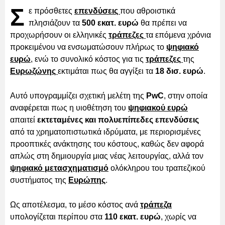
Σ
ε πρόσθετες
επενδύσεις
που αθροιστικά
πλησιάζουν τα
500 εκατ. ευρώ
θα πρέπει να
προχωρήσουν οι ελληνικές
τράπεζες
τα επόμενα χρόνια
προκειμένου να ενσωματώσουν πλήρως το
ψηφιακό
ευρώ
, ενώ το συνολικό κόστος για τις
τράπεζες
της
Ευρωζώνης
εκτιμάται πως θα αγγίξει τα
18 δισ. ευρώ
.
Αυτό υπογραμμίζει σχετική μελέτη της
PwC
, στην οποία
αναφέρεται πως η υιοθέτηση του
ψηφιακού ευρώ
απαιτεί
εκτεταμένες και πολυεπίπεδες επενδύσεις
από τα χρηματοπιστωτικά ιδρύματα, με περιορισμένες
προοπτικές ανάκτησης του κόστους, καθώς δεν αφορά
απλώς στη δημιουργία μιας νέας λειτουργίας, αλλά τον
ψηφιακό μετασχηματισμό
ολόκληρου του τραπεζικού
συστήματος της
Ευρώπης
.
Ως αποτέλεσμα, το μέσο κόστος ανά
τράπεζα
υπολογίζεται περίπου στα
110 εκατ. ευρώ
, χωρίς να