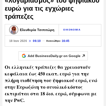
«λογαριασμός» του ψηφιακού
ευρώ για τις εγχώριες
τράπεζες
Ελευθερία Τσιπιτώρη
ΟΙΚΟΝΟΜΙΑ
18 Ιουν 2026
06:10
16:45
Ανανεώθηκε:
Add BusinessDaily.gr on
Google
Οι ελληνικές τράπεζες θα χρειαστούν
κεφάλαια έως 450 εκατ. ευρώ για την
πλήρη υιοθέτηση του ψηφιακού ευρώ, ενώ
στην Ευρωζώνη το συνολικό κόστος
εκτιμάται στα 18 δισ. ευρώ, σύμφωνα με
την PwC.