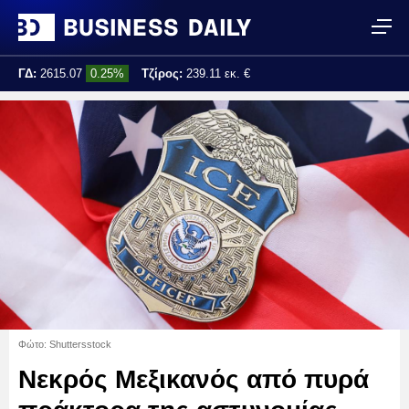
ΓΔ:
2615.07
0.25%
Τζίρος:
239.11 εκ. €
Τελ. ενημέρωση:
17:25:01
Φώτο: Shuttersstock
Νεκρός Μεξικανός από πυρά