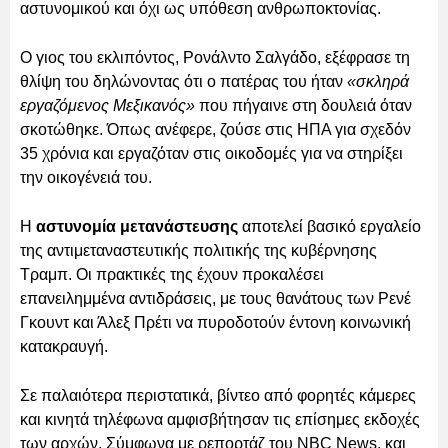
αστυνομικού και όχι ως υπόθεση ανθρωποκτονίας.
Ο γιος του εκλιπόντος, Ρονάλντο Σαλγάδο, εξέφρασε τη
θλίψη του δηλώνοντας ότι ο πατέρας του ήταν
«σκληρά
εργαζόμενος Μεξικανός»
που πήγαινε στη δουλειά όταν
σκοτώθηκε. Όπως ανέφερε, ζούσε στις ΗΠΑ για σχεδόν
35 χρόνια και εργαζόταν στις οικοδομές για να στηρίξει
την οικογένειά του.
Η
αστυνομία μετανάστευσης
αποτελεί βασικό εργαλείο
της αντιμεταναστευτικής πολιτικής της κυβέρνησης
Τραμπ. Οι πρακτικές της έχουν προκαλέσει
επανειλημμένα αντιδράσεις, με τους θανάτους των Ρενέ
Γκουντ και Άλεξ Πρέτι να πυροδοτούν έντονη κοινωνική
κατακραυγή.
Σε παλαιότερα περιστατικά, βίντεο από φορητές κάμερες
και κινητά τηλέφωνα αμφισβήτησαν τις επίσημες εκδοχές
των αρχών. Σύμφωνα με ρεπορτάζ του NBC News, και