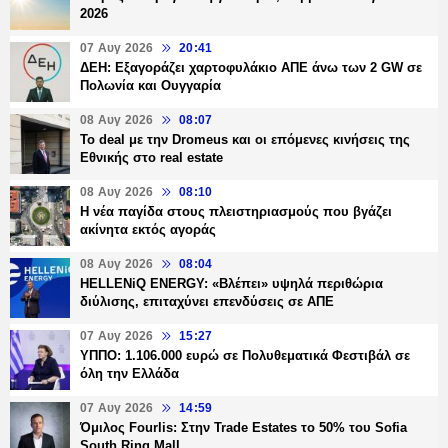
2026
07 Αυγ 2026
20:41
ΔΕΗ: Εξαγοράζει χαρτοφυλάκιο ΑΠΕ άνω των 2 GW σε
Πολωνία και Ουγγαρία
08 Αυγ 2026
08:07
Το deal με την Dromeus και οι επόμενες κινήσεις της
Εθνικής στο real estate
08 Αυγ 2026
08:10
Η νέα παγίδα στους πλειστηριασμούς που βγάζει
ακίνητα εκτός αγοράς
08 Αυγ 2026
08:04
HELLENiQ ENERGY: «Βλέπει» υψηλά περιθώρια
διύλισης, επιταχύνει επενδύσεις σε ΑΠΕ
07 Αυγ 2026
15:27
ΥΠΠΟ: 1.106.000 ευρώ σε Πολυθεματικά Φεστιβάλ σε
όλη την Ελλάδα
07 Αυγ 2026
14:59
Όμιλος Fourlis: Στην Trade Estates το 50% του Sofia
South Ring Mall