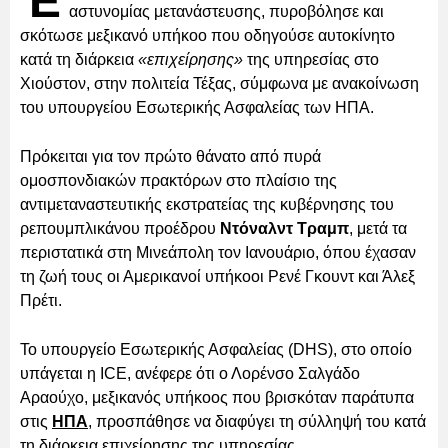
Έ
αστυνομίας μετανάστευσης, πυροβόλησε και
σκότωσε μεξικανό υπήκοο που οδηγούσε αυτοκίνητο
κατά τη διάρκεια
«επιχείρησης»
της υπηρεσίας στο
Χιούστον, στην πολιτεία Τέξας, σύμφωνα με ανακοίνωση
του υπουργείου Εσωτερικής Ασφαλείας των ΗΠΑ.
Πρόκειται για τον πρώτο θάνατο από πυρά
ομοσπονδιακών πρακτόρων στο πλαίσιο της
αντιμεταναστευτικής εκστρατείας της κυβέρνησης του
ρεπουμπλικάνου προέδρου
Ντόναλντ Τραμπ
, μετά τα
περιστατικά στη Μινεάπολη τον Ιανουάριο, όπου έχασαν
τη ζωή τους οι Αμερικανοί υπήκοοι Ρενέ Γκουντ και Άλεξ
Πρέτι.
Το υπουργείο Εσωτερικής Ασφαλείας (DHS), στο οποίο
υπάγεται η ICE, ανέφερε ότι ο Λορένσο Σαλγάδο
Αραούχο, μεξικανός υπήκοος που βρισκόταν παράτυπα
στις
ΗΠΑ
, προσπάθησε να διαφύγει τη σύλληψή του κατά
τη διάρκεια επιχείρησης της υπηρεσίας.