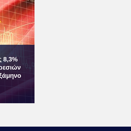
ς 8,3%
ρεσιών
εξάμηνο