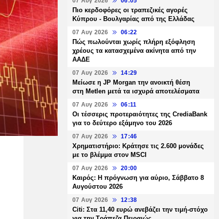
07 Αυγ 2026
06:05
Πιο κερδοφόρες οι τραπεζικές αγορές
Κύπρου - Βουλγαρίας από της Ελλάδας
07 Αυγ 2026
06:22
Πώς πωλούνται χωρίς πλήρη εξόφληση
χρέους τα κατασχεμένα ακίνητα από την
ΑΑΔΕ
07 Αυγ 2026
14:29
Μείωσε η JP Morgan την ανοικτή θέση
στη Metlen μετά τα ισχυρά αποτελέσματα
07 Αυγ 2026
06:11
Οι τέσσερις προτεραιότητες της CrediaBank
για το δεύτερο εξάμηνο του 2026
07 Αυγ 2026
17:46
Χρηματιστήριο: Κράτησε τις 2.600 μονάδες
με το βλέμμα στον MSCI
07 Αυγ 2026
20:00
Καιρός: Η πρόγνωση για αύριο, Σάββατο 8
Αυγούστου 2026
07 Αυγ 2026
12:38
Citi: Στα 11,40 ευρώ ανεβάζει την τιμή-στόχο
για την Τράπεζα Πειραιώς