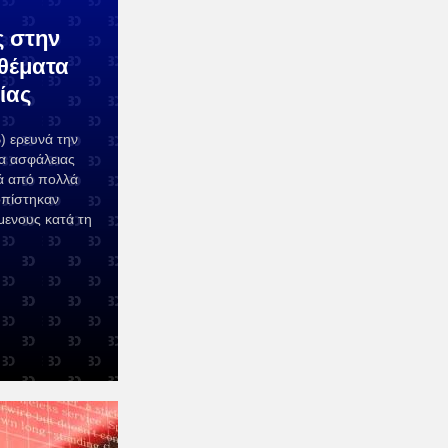
ς στην
θέματα
ίας
) ερευνά την
α ασφάλειας
τά από πολλά
οπίστηκαν
μενους κατά τη