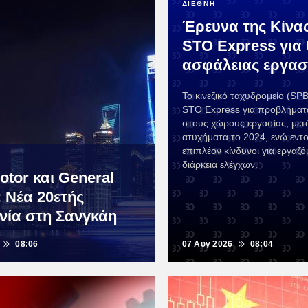
ΔΙΕΘΝΗ
Έρευνα της Κίνα
STO Express για 
ασφάλειας εργασ
Το κινεζικό ταχυδρομείο (SPB
STO Express για προβλήματ
στους χώρους εργασίας, με
ατυχήματα το 2024, ενώ εντ
επιπλέον κίνδυνοι για εργαζό
διάρκεια ελέγχων.
otor και General
: Νέα 20ετής
ία στη Σανγκάη
08:06
07 Αυγ 2026
08:04