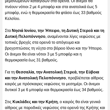
μεμονωμένων καταιγίδων στα ορεινά. Οι άνεμοι θα
πνέουν νότιοι 2 με 4 μποφόρ και στα ανατολικά έως 5
μποφόρ, ενώ η θερμοκρασία θα φτάσει έως 33 βαθμούς
Κελσίου.
Στα
Νησιά Ιονίου, την Ήπειρο, τη Δυτική Στερεά και τη
Δυτική Πελοπόννησο
, αναμένονται λίγες νεφώσεις με
τοπικές βροχές στα ορεινά το απόγευμα και
βροχοπτώσεις τη νύχτα στο βόρειο Ιόνιο και την Ήπειρο.
Οι άνεμοι θα είναι νότιοι 3 με 5 μποφόρ και η
θερμοκρασία έως 31 βαθμούς.
Για τη
Θεσσαλία, την Ανατολική Στερεά, την Εύβοια
και την Ανατολική Πελοπόννησο
, προβλέπεται αίθριος
καιρός με πρόσκαιρες νεφώσεις το μεσημέρι. Οι άνεμοι
δυτικοί 3 με 6 μποφόρ και θερμοκρασία έως 34 βαθμούς.
Στις
Κυκλάδες και την Κρήτη
, ο καιρός θα είναι γενικά
αίθριος με παροδικές νεφώσεις στα ορεινά της Κρήτης και