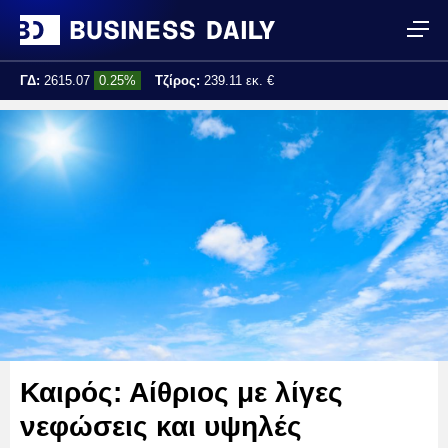
ΓΔ:
2615.07
0.25%
Τζίρος:
239.11 εκ. €
Τελ. ενημέρωση:
17:25:01
Καιρός: Αίθριος με λίγες
νεφώσεις και υψηλές