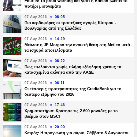
Fourlis: Το profit warning και γιατί η Edison βλέπει το
ποτήρι μισογεμάτο
07 Αυγ 2026
06:05
Πιο κερδοφόρες οι τραπεζικές αγορές Κύπρου -
Βουλγαρίας από της Ελλάδας
07 Αυγ 2026
14:29
Μείωσε η JP Morgan την ανοικτή θέση στη Metlen μετά
τα ισχυρά αποτελέσματα
07 Αυγ 2026
06:22
Πώς πωλούνται χωρίς πλήρη εξόφληση χρέους τα
κατασχεμένα ακίνητα από την ΑΑΔΕ
07 Αυγ 2026
06:11
Οι τέσσερις προτεραιότητες της CrediaBank για το
δεύτερο εξάμηνο του 2026
07 Αυγ 2026
17:46
Χρηματιστήριο: Κράτησε τις 2.600 μονάδες με το
βλέμμα στον MSCI
07 Αυγ 2026
20:00
Καιρός: Η πρόγνωση για αύριο, Σάββατο 8 Αυγούστου