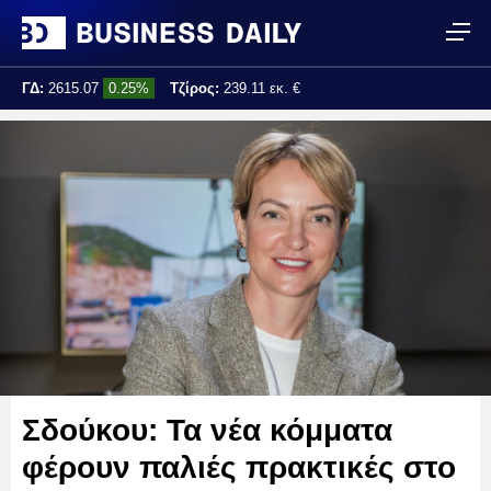
ΓΔ:
2615.07
0.25%
Τζίρος:
239.11 εκ. €
Τελ. ενημέρωση:
17:25:01
Σδούκου: Τα νέα κόμματα
φέρουν παλιές πρακτικές στο