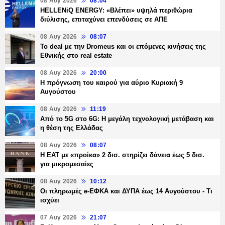
08 Αυγ 2026
08:04
HELLENiQ ENERGY: «Βλέπει» υψηλά περιθώρια
διύλισης, επιταχύνει επενδύσεις σε ΑΠΕ
08 Αυγ 2026
08:07
Το deal με την Dromeus και οι επόμενες κινήσεις της
Εθνικής στο real estate
08 Αυγ 2026
20:00
Η πρόγνωση του καιρού για αύριο Κυριακή 9
Αυγούστου
08 Αυγ 2026
11:19
Από το 5G στο 6G: Η μεγάλη τεχνολογική μετάβαση και
η θέση της Ελλάδας
08 Αυγ 2026
08:07
Η ΕΑΤ με «προίκα» 2 δισ. στηρίζει δάνεια έως 5 δισ.
για μικρομεσαίες
08 Αυγ 2026
10:12
Οι πληρωμές e-ΕΦΚΑ και ΔΥΠΑ έως 14 Αυγούστου - Τι
ισχύει
07 Αυγ 2026
21:07