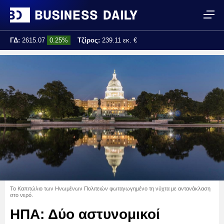
ΓΔ:
2615.07
0.25%
Τζίρος:
239.11 εκ. €
Τελ. ενημέρωση:
17:25:01
Το Καπιτώλιο των Ηνωμένων Πολιτειών φωταγωγημένο τη νύχτα με αντανάκλαση
στο νερό.
ΗΠΑ: Δύο αστυνομικοί