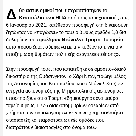
Δ
ύο
αστυνομικοί
που υπερασπίστηκαν το
Καπιτώλιο των ΗΠΑ
από τους ταραχοποιούς στις
6 Ιανουαρίου 2021, κατέθεσαν προσφυγή στη δικαιοσύνη
ζητώντας να «παγώσει» το ταμείο ύψους σχεδόν 1,8 δισ.
δολαρίων του
προέδρου Ντόναλντ Τραμπ
. Το ταμείο
αυτό προορίζεται, σύμφωνα με την κυβέρνηση, για την
αποζημίωση θυμάτων πολιτικής «εργαλειοποίησης».
Στην προσφυγή τους, που κατατέθηκε σε ομοσπονδιακό
δικαστήριο της Ουάσινγκτον, ο Χάρι Νταν, πρώην μέλος
της Αστυνομίας του Καπιτωλίου, και ο Ντάνιελ Χοτζ, εν
ενεργεία αστυνομικός της Μητροπολιτικής αστυνομίας,
υποστηρίζουν ότι ο Τραμπ «δημιούργησε ένα μαύρο
ταμείο ύψους 1,776 δισεκατομμυρίων δολαρίων από
χρήματα των φορολογουμένων, για να χρηματοδοτήσει
στασιαστές και παραστρατιωτικές ομάδες που
διαπράττουν βιαιοπραγίες στο όνομά του».