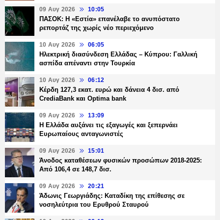
09 Αυγ 2026
10:05
ΠΑΣΟΚ: Η «Εστία» επανέλαβε το ανυπόστατο
ρεπορτάζ της χωρίς νέο περιεχόμενο
10 Αυγ 2026
06:05
Ηλεκτρική διασύνδεση Ελλάδας – Κύπρου: Γαλλική
ασπίδα απέναντι στην Τουρκία
10 Αυγ 2026
06:12
Κέρδη 127,3 εκατ. ευρώ και δάνεια 4 δισ. από
CrediaBank και Optima bank
09 Αυγ 2026
13:09
Η Ελλάδα αυξάνει τις εξαγωγές και ξεπερνάει
Ευρωπαίους ανταγωνιστές
09 Αυγ 2026
15:01
Άνοδος καταθέσεων φυσικών προσώπων 2018-2025:
Από 106,4 σε 148,7 δισ.
09 Αυγ 2026
20:21
Άδωνις Γεωργιάδης: Καταδίκη της επίθεσης σε
νοσηλεύτρια του Ερυθρού Σταυρού