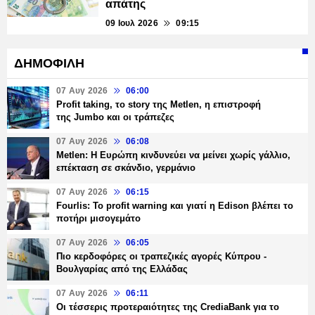
απάτης
09 Ιουλ 2026
09:15
ΔΗΜΟΦΙΛΗ
07 Αυγ 2026
06:00
Profit taking, το story της Metlen, η επιστροφή
της Jumbo και οι τράπεζες
07 Αυγ 2026
06:08
Metlen: Η Ευρώπη κινδυνεύει να μείνει χωρίς γάλλιο,
επέκταση σε σκάνδιο, γερμάνιο
07 Αυγ 2026
06:15
Fourlis: Το profit warning και γιατί η Edison βλέπει το
ποτήρι μισογεμάτο
07 Αυγ 2026
06:05
Πιο κερδοφόρες οι τραπεζικές αγορές Κύπρου -
Βουλγαρίας από της Ελλάδας
07 Αυγ 2026
06:11
Οι τέσσερις προτεραιότητες της CrediaBank για το