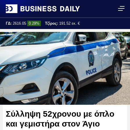
ΓΔ:
2616.05
0.29%
Τζίρος:
191.52 εκ. €
Τελ. ενημέρωση:
17:00:35
Σύλληψη 52χρονου με όπλο
και γεμιστήρα στον Άγιο