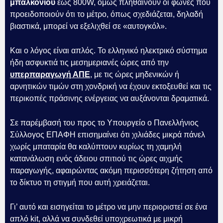
μπαλκονιού
έως 800W, όμως πληθαίνουν οι φωνές που
προειδοποιούν ότι το μέτρο, όπως σχεδιάζεται, δηλαδή
βιαστικά, μπορεί να εξελιχθεί σε «αυτογκόλ».
Και ο λόγος είναι απλός. Το ελληνικό ηλεκτρικό σύστημα
ήδη ασφυκτιά τις μεσημεριανές ώρες από την
υπερπαραγωγή ΑΠΕ
, με τις ώρες μηδενικών ή
αρνητικών τιμών στη χονδρική να έχουν εκτοξευθεί και τις
περικοπές πράσινης ενέργειας να αυξάνονται δραματικά.
Σε παρέμβασή του προς το Υπουργείο ο Πανελλήνιος
Σύλλογος ΕΠΑΦΗ επισημαίνει ότι χιλιάδες μικρά πάνελ
χωρίς μπαταρία θα καλύπτουν κυρίως τη χαμηλή
κατανάλωση ενός άδειου σπιτιού τις ώρες αιχμής
παραγωγής, αφαιρώντας ακόμη περισσότερη ζήτηση από
το δίκτυο τη στιγμή που αυτή χρειάζεται.
Γι’ αυτό και εισηγείται το μέτρο να μην περιοριστεί σε ένα
απλό kit, αλλά να συνδεθεί υποχρεωτικά με μικρή