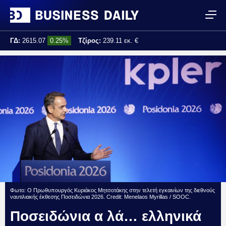
ΓΔ:
2615.07
0.25%
Τζίρος:
239.11 εκ. €
Τελ. ενημέρωση:
17:25:01
Φωτο: Ο Πρωθυπουργός Κυριάκος Μητσοτάκης στην τελετή εγκαινίων της διεθνούς
ναυτιλιακής έκθεσης Ποσειδώνια 2026. Credit: Menelaos Myrillas / SOOC.
Ποσειδώνια α λά… ελληνικά