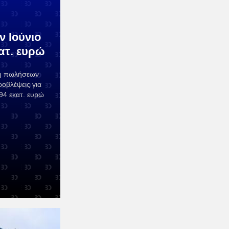
 Ιούνιο
κατ. ευρώ
η πωλήσεων
ροβλέψεις για
 94 εκατ. ευρώ