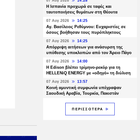
07 Αυγ 2026
14:28
Η Ισπανία προχωρά σε ταφές και
ταυτοποιήσεις θυμάτων στη Θέουτα
07 Αυγ 2026
14:25
Αγ. Βασίλειος Ρεθύμνου: Ευχαριστίες σε
όσους βοήθησαν τους πυρόπληκτους
07 Αυγ 2026
14:25
Απόρριψη αιτήσεων για ανάσυρση της
υπόθεσης υποκλοπών από τον Άρειο Πάγο
07 Αυγ 2026
14:00
Η Edison βλέπει τρίμηνο-ρεκόρ για τη
HELLENiQ ENERGY με «οδηγό» τη διύλιση
07 Αυγ 2026
13:57
Κοινή αμυντική συμφωνία υπέγραψαν
Σαουδική Αραβία, Τουρκία, Πακιστάν
ΠΕΡΙΣΣΟΤΕΡΑ