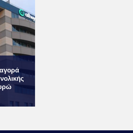
ναγορά
νολικής
ευρώ