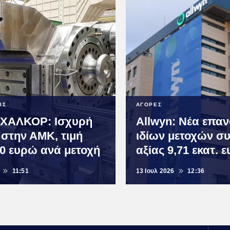
ΙΣ
ΑΓΟΡΕΣ
ΧΑΛΚΟΡ: Ισχυρή
Allwyn: Νέα επα
 στην ΑΜΚ, τιμή
ιδίων μετοχών συ
40 ευρώ ανά μετοχή
αξίας 9,71 εκατ. 
11:51
13 Ιουλ 2026
12:36