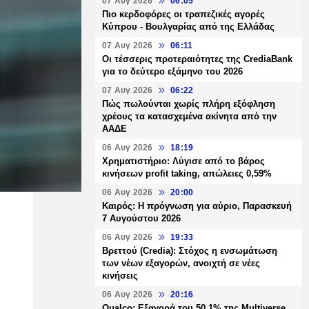
07 Αυγ 2026
06:05
Πιο κερδοφόρες οι τραπεζικές αγορές
Κύπρου - Βουλγαρίας από της Ελλάδας
07 Αυγ 2026
06:11
Οι τέσσερις προτεραιότητες της CrediaBank
για το δεύτερο εξάμηνο του 2026
07 Αυγ 2026
06:22
Πώς πωλούνται χωρίς πλήρη εξόφληση
χρέους τα κατασχεμένα ακίνητα από την
ΑΑΔΕ
06 Αυγ 2026
18:19
Χρηματιστήριο: Λύγισε από το βάρος
κινήσεων profit taking, απώλειες 0,59%
06 Αυγ 2026
20:00
Καιρός: Η πρόγνωση για αύριο, Παρασκευή
7 Αυγούστου 2026
06 Αυγ 2026
19:33
Βρεττού (Credia): Στόχος η ενσωμάτωση
των νέων εξαγορών, ανοιχτή σε νέες
κινήσεις
06 Αυγ 2026
20:16
Qualco: Εξαγορά του 50,1% της Multiverse