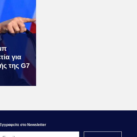
μπ
τία για
ής της G7
Εγγραφεiτε στο Newsletter