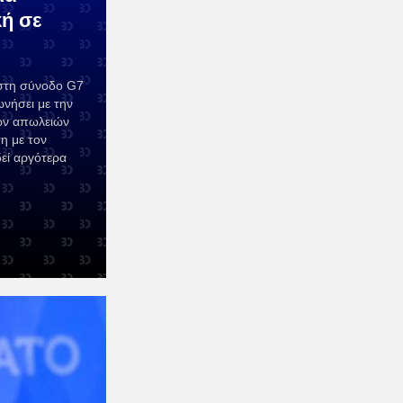
κή σε
στη σύνοδο G7
νήσει με την
ων απωλειών
η με τον
δεί αργότερα