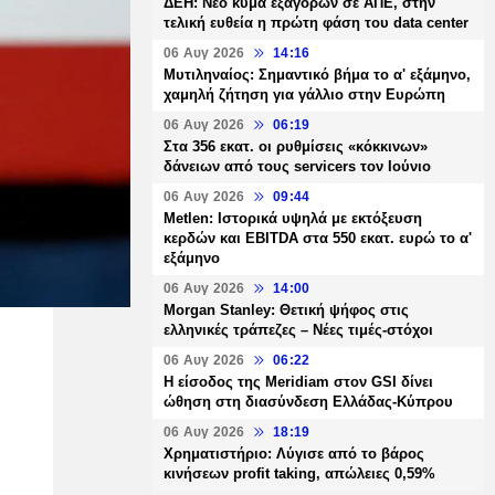
ΔΕΗ: Νέο κύμα εξαγορών σε ΑΠΕ, στην
τελική ευθεία η πρώτη φάση του data center
06 Αυγ 2026
14:16
Μυτιληναίος: Σημαντικό βήμα το α' εξάμηνο,
χαμηλή ζήτηση για γάλλιο στην Ευρώπη
06 Αυγ 2026
06:19
Στα 356 εκατ. οι ρυθμίσεις «κόκκινων»
δάνειων από τους servicers τον Ιούνιο
06 Αυγ 2026
09:44
Metlen: Ιστορικά υψηλά με εκτόξευση
κερδών και EBITDA στα 550 εκατ. ευρώ το α'
εξάμηνο
06 Αυγ 2026
14:00
Morgan Stanley: Θετική ψήφος στις
ελληνικές τράπεζες – Νέες τιμές-στόχοι
06 Αυγ 2026
06:22
Η είσοδος της Meridiam στον GSI δίνει
ώθηση στη διασύνδεση Ελλάδας-Κύπρου
06 Αυγ 2026
18:19
Χρηματιστήριο: Λύγισε από το βάρος
κινήσεων profit taking, απώλειες 0,59%