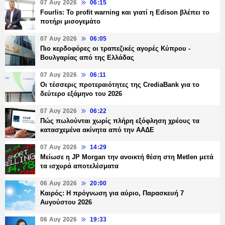
07 Αυγ 2026
06:15
Fourlis: Το profit warning και γιατί η Edison βλέπει το
ποτήρι μισογεμάτο
07 Αυγ 2026
06:05
Πιο κερδοφόρες οι τραπεζικές αγορές Κύπρου -
Βουλγαρίας από της Ελλάδας
07 Αυγ 2026
06:11
Οι τέσσερις προτεραιότητες της CrediaBank για το
δεύτερο εξάμηνο του 2026
07 Αυγ 2026
06:22
Πώς πωλούνται χωρίς πλήρη εξόφληση χρέους τα
κατασχεμένα ακίνητα από την ΑΑΔΕ
07 Αυγ 2026
14:29
Μείωσε η JP Morgan την ανοικτή θέση στη Metlen μετά
τα ισχυρά αποτελέσματα
06 Αυγ 2026
20:00
Καιρός: Η πρόγνωση για αύριο, Παρασκευή 7
Αυγούστου 2026
06 Αυγ 2026
19:33