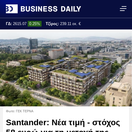
ΓΔ:
2615.07
0.25%
Τζίρος:
239.11 εκ. €
Τελ. ενημέρωση:
17:25:01
Φωτο: ΓΕΚ ΤΕΡΝΑ
Santander: Νέα τιμή - στόχος