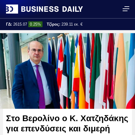
ΓΔ:
2615.07
0.25%
Τζίρος:
239.11 εκ. €
Τελ. ενημέρωση:
17:25:01
Στο Βερολίνο ο Κ. Χατζηδάκης
για επενδύσεις και διμερή