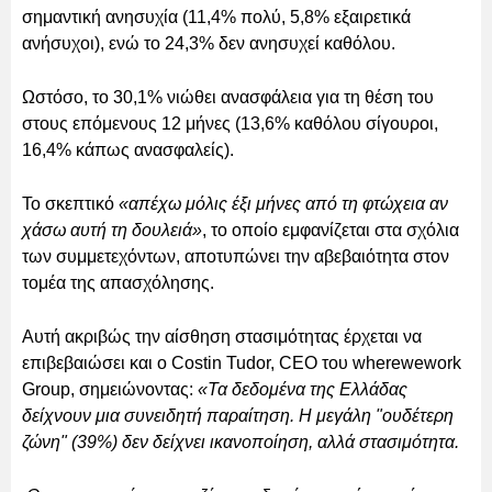
σημαντική ανησυχία (11,4% πολύ, 5,8% εξαιρετικά
ανήσυχοι), ενώ το 24,3% δεν ανησυχεί καθόλου.
Ωστόσο, το 30,1% νιώθει ανασφάλεια για τη θέση του
στους επόμενους 12 μήνες (13,6% καθόλου σίγουροι,
16,4% κάπως ανασφαλείς).
Το σκεπτικό
«απέχω μόλις έξι μήνες από τη φτώχεια αν
χάσω αυτή τη δουλειά»
, το οποίο εμφανίζεται στα σχόλια
των συμμετεχόντων, αποτυπώνει την αβεβαιότητα στον
τομέα της απασχόλησης.
Αυτή ακριβώς την αίσθηση στασιμότητας έρχεται να
επιβεβαιώσει και ο Costin Tudor, CEO του wherewework
Group, σημειώνοντας:
«Τα δεδομένα της Ελλάδας
δείχνουν μια συνειδητή παραίτηση. Η μεγάλη "ουδέτερη
ζώνη" (39%) δεν δείχνει ικανοποίηση, αλλά στασιμότητα.