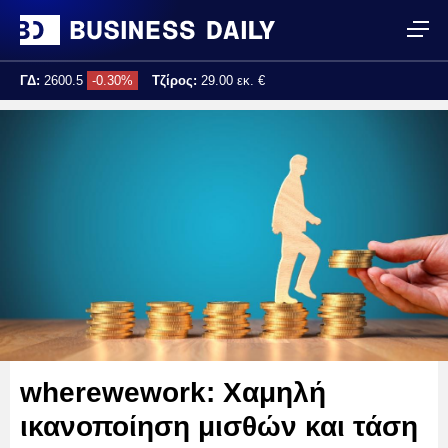
ΓΔ:
2600.5
-0.30%
Τζίρος:
29.00 εκ. €
Τελ. ενημέρωση:
11:27:35
wherewework: Χαμηλή
ικανοποίηση μισθών και τάση