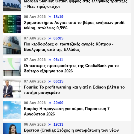
Morgan Stanley: Θετική ψήφος στις ελληνικές τράπεζες
– Νέες τιμές-στόχοι
06 Αυγ 2026
18:19
Χρηματιστήριο: Λύγισε από το βάρος κινήσεων profit
taking, απώλειες 0,59%
07 Αυγ 2026
06:05
Πιο κερδοφόρες οι τραπεζικές αγορές Κύπρου -
Βουλγαρίας από της Ελλάδας
07 Αυγ 2026
06:11
Οι τέσσερις προτεραιότητες της CrediaBank για το
δεύτερο εξάμηνο του 2026
07 Αυγ 2026
06:15
Fourlis: Το profit warning και γιατί η Edison βλέπει το
ποτήρι μισογεμάτο
06 Αυγ 2026
20:00
Καιρός: Η πρόγνωση για αύριο, Παρασκευή 7
Αυγούστου 2026
06 Αυγ 2026
19:33
Βρεττού (Credia): Στόχος η ενσωμάτωση των νέων