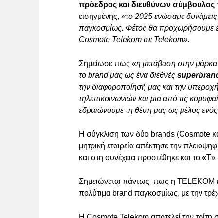
πρόεδρος και διευθύνων σύμβουλος 
εισηγμένης,
«το 2025 ενώσαμε δυνάμεις 
παγκοσμίως. Φέτος θα προχωρήσουμε έ
Cosmote Telekom σε Telekom».
Σημείωσε πως
«η μετάβαση στην μάρκ
το brand μας ως ένα διεθνές
superbran
την διαφοροποίησή μας και την υπεροχή
τηλεπικοινωνιών και μια από τις κορυφ
εδραιώνουμε τη θέση μας ως μέλος ενός 
Η σύγκλιση των δύο brands (Cosmote και
μητρική εταιρεία απέκτησε την πλειοψη
και στη συνέχεια προστέθηκε και το «T
Σημειώνεται πάντως πως η TELEKOM έχε
πολύτιμα brand παγκοσμίως, με την τρέχ
Η Cosmote Telekom αποτελεί την τρίτη 