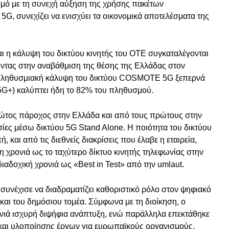
σμό με τη συνεχή αύξηση της χρήσης πακέτων
G, συνεχίζει να ενισχύει τα οικονομικά αποτελέσματα της
αι η κάλυψη του δικτύου κινητής του ΟΤΕ συγκαταλέγονται
ντας στην αναβάθμιση της θέσης της Ελλάδας στον
η πληθυσμιακή κάλυψη του δικτύου COSMOTE 5G ξεπερνά
(5G+) καλύπτει ήδη το 82% του πληθυσμού.
πρώτος πάροχος στην Ελλάδα και από τους πρώτους στην
ες μέσω δικτύου 5G Stand Alone. Η ποιότητα του δικτύου
 και από τις διεθνείς διακρίσεις που έλαβε η εταιρεία,
 χρονιά ως το ταχύτερο δίκτυο κινητής τηλεφωνίας στην
διαδοχική χρονιά ως «Best in Test» από την umlaut.
 συνέχισε να διαδραματίζει καθοριστικό ρόλο στον ψηφιακό
και του δημόσιου τομέα. Σύμφωνα με τη διοίκηση, ο
ονιά ισχυρή διψήφια ανάπτυξη, ενώ παράλληλα επεκτάθηκε
και υλοποίησης έργων για ευρωπαϊκούς οργανισμούς.