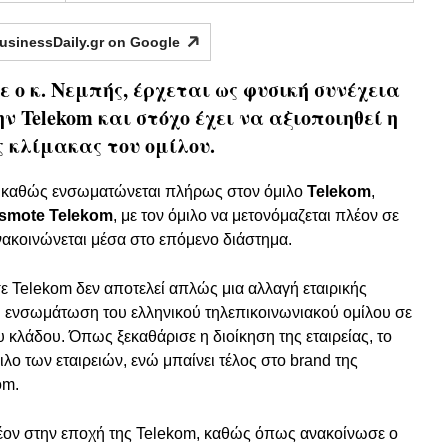
usinessDaily.gr on
Google
 ο κ. Νεμπής, έρχεται ως φυσική συνέχεια
ν Telekom και στόχο έχει να αξιοποιηθεί η
ς κλίμακας του ομίλου.
, καθώς ενσωματώνεται πλήρως στον όμιλο
Telekom
,
smote Telekom
, με τον όμιλο να μετονόμαζεται πλέον σε
νακοινώνεται μέσα στο επόμενο διάστημα.
ε Telekom δεν αποτελεί απλώς μια αλλαγή εταιρικής
η ενσωμάτωση του ελληνικού τηλεπικοινωνιακού ομίλου σε
υ κλάδου. Όπως ξεκαθάρισε η διοίκηση της εταιρείας, το
λο των εταιρειών, ενώ μπαίνει τέλος στο brand της
om.
λέον στην εποχή της Telekom, καθώς όπως ανακοίνωσε ο