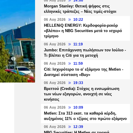
06 Αυγ 2026
14:00
Morgan Stanley: Θετική ψήφος στις
ελληνικές τράπεζες – Νέες τιμές-στόχοι
06 Αυγ 2026
10:22
HELLENiQ ENERGY: Κερδοφορία-ρεκόρ
«βλέπει» η NBG Securities μετά το ισχυρό
τρίμηνο
06 Αυγ 2026
11:19
Jumbo: Επιτάχυνση πωλήσεων τον Ιούλιο -
Τι βλέπει η Citi για τη μετοχή
06 Αυγ 2026
11:59
Citi: Ισχυρότερο το α' εξάμηνο της Metlen -
Διατηρεί σύσταση «Buy»
06 Αυγ 2026
19:33
Βρεττού (Credia): Στόχος η ενσωμάτωση
των νέων εξαγορών, ανοιχτή σε νέες
κινήσεις
06 Αυγ 2026
10:09
Metlen: Στα 313 εκατ. τα καθαρά κέρδη,
αυξημένος 11% ο τζίρος στο πρώτο εξάμηνο
06 Αυγ 2026
12:39
NBG Securities: Η Metlen σε τροχιά