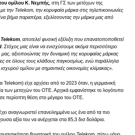
του ομίλου Κ. Νεμπής
, στη ΓΣ των μετόχων της
με την Telekom, την κορυφαία μάρκα στις τηλεπικοινωνίες
να βήμα παραπέρα, εξελίσσοντας την μάρκα μας από
α
Telekom
, αποτελεί φυσική εξέλιξη που επανατοποποθετεί
d
. Στόχος μας είναι να ενισχύσουμε ακόμα περισσότερο
 μας, αξιοποιώντας την δυναμική της κορυφαίας μάρκας
αίες σε όλους τους κλάδους παγκοσμίως, ενώ παράλληλα
ισχυρού ομίλου με σημαντικές οικονομίες κλίμακας».
 Telekom) είχε αρχίσει από το 2023 όταν, η γερμανική
φία των μετοχών του ΟΤΕ. Αρχικά εμφανίστηκε το λογότυπο
» σε περίοπτη θέση στο μέγαρο του ΟΤΕ.
ι αναγνωριστεί επανειλημμένα ως ένα από τα πιο
ουσα αξία του να ανέρχεται στα 85,3 δισ δολάρια.
σημαντικότερη θυγατρική του ομίλου Telekom, πίσω μόνο