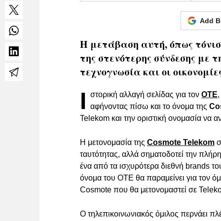
Add B
Η μετάβαση αυτή, όπως τόνισε
της στενότερης σύνδεσης με τη
τεχνογνωσία και οι οικονομίε
Ι
στορική αλλαγή σελίδας για τον
ΟΤΕ
αφήνοντας πίσω και το όνομα της
Co
Telekom και την οριστική ονομασία να α
Η μετονομασία της
Cosmote Telekom
σ
ταυτότητας, αλλά σηματοδοτεί την πλήρ
ένα από τα ισχυρότερα διεθνή brands το
όνομα του ΟΤΕ θα παραμείνει για τον όμι
Cosmote που θα μετονομαστεί σε Telek
Ο τηλεπικοινωνιακός όμιλος περνάει π