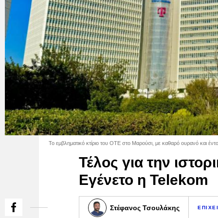
Το εμβληματικό κτίριο του ΟΤΕ στο Μαρούσι, με καθαρό ουρανό και έν
Τέλος για την ιστορ
Εγένετο η Telekom
Στέφανος Τσουλάκης
ΕΠΙΧΕ