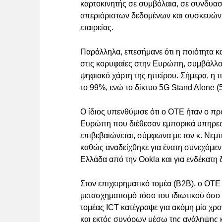
καρτοκινητής σε συμβόλαια, σε συνδυα
απεριόριστων δεδομένων και συσκευών 5
εταιρείας.
Παράλληλα, επεσήμανε ότι η ποιότητα κ
στις κορυφαίες στην Ευρώπη, συμβάλλο
ψηφιακό χάρτη της ηπείρου. Σήμερα, 
το 99%, ενώ το δίκτυο 5G Stand Alone 
Ο ίδιος υπενθύμισε ότι ο ΟΤΕ ήταν ο 
Ευρώπη που διέθεσαν εμπορικά υπηρεσί
επιβεβαιώνεται, σύμφωνα με τον κ. Νεμπή,
καθώς αναδείχθηκε για ένατη συνεχόμενη
Ελλάδα από την Ookla και για ενδέκατη 
Στον επιχειρηματικό τομέα (B2B), ο ΟΤΕ
μετασχηματισμό τόσο του ιδιωτικού όσο 
τομέας ICT κατέγραψε για ακόμη μία χρ
και εκτός συνόρων μέσω της ανάληψης 