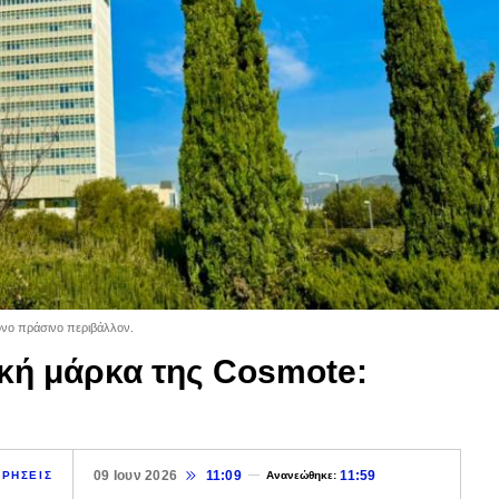
τονο πράσινο περιβάλλον.
ική μάρκα της Cosmote:
09 Ιουν 2026
11:09
11:59
ΙΡΗΣΕΙΣ
Ανανεώθηκε: