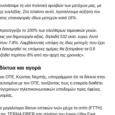
υσιάσαμε τη νέα πολιτική αμοιβών των μετόχων μας, με
ης ευελιξίας. Στο πλαίσιο αυτό, προτείνουμε αύξηση του
ατος επαναγοράς ιδίων μετοχών κατά 16%.
προσεγγίζει το 100% των ελεύθερων ταμειακών ροών,
ς για δημιουργία αξίας, δηλαδή 532 εκατ. ευρώ. Αυτό
που 7-8%. Λαμβάνοντάς υπόψη τις ίδιες μετοχές που έχει
α διανεμηθεί τις επόμενες ημέρες θα ξεπεράσει τα 0,9
αυξηθεί περίπου 8% από την αρχή της χρονιάς».
δίκτυα και αγορά
ου ΟΤΕ, Κώστας Νεμπής, υπογράμμισε ότι τα δίκτυα στην
αυτισμένα με τον ΟΤΕ, τονίζοντας πως η εταιρεία διαθέτει
η σύγχρονων τηλεπικοινωνιακών υποδομών προς όφελος
νομίας.
 μεγαλύτερο δίκτυο οπτικών ινών μέχρι το σπίτι (FTTH)
 της TERNA FIBER στο πλαίσιο του έργου Ultra Fast