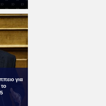
ππειο για
 το
75