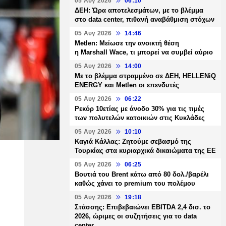
05 Αυγ 2026
06:10
ΔΕΗ: Ώρα αποτελεσμάτων, με το βλέμμα
στο data center, πιθανή αναβάθμιση στόχων
05 Αυγ 2026
14:46
Metlen: Μείωσε την ανοικτή θέση
η Marshall Wace, τι μπορεί να συμβεί αύριο
05 Αυγ 2026
14:00
Με το βλέμμα στραμμένο σε ΔΕΗ, HELLENiQ
ENERGY και Metlen οι επενδυτές
05 Αυγ 2026
06:22
Ρεκόρ 10ετίας με άνοδο 30% για τις τιμές
των πολυτελών κατοικιών στις Κυκλάδες
05 Αυγ 2026
10:10
Καγιά Κάλλας: Ζητούμε σεβασμό της
Τουρκίας στα κυριαρχικά δικαιώματα της ΕΕ
05 Αυγ 2026
06:25
Βουτιά του Brent κάτω από 80 δολ./βαρέλι
καθώς χάνει το premium του πολέμου
05 Αυγ 2026
19:18
Στάσσης: Επιβεβαιώνει EBITDA 2,4 δισ. το
2026, ώριμες οι συζητήσεις για το data
center