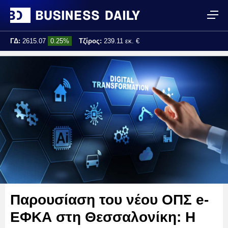
ΓΔ:
2615.07
0.25%
Τζίρος:
239.11 εκ. €
Τελ. ενημέρωση:
17:25:01
Παρουσίαση του νέου ΟΠΣ e-
ΕΦΚΑ στη Θεσσαλονίκη: Η