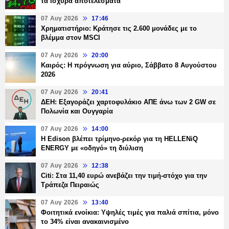
τα ισχυρά αποτελέσματα
07 Αυγ 2026
17:46
Χρηματιστήριο: Κράτησε τις 2.600 μονάδες με το
βλέμμα στον MSCI
07 Αυγ 2026
20:00
Καιρός: Η πρόγνωση για αύριο, Σάββατο 8 Αυγούστου
2026
07 Αυγ 2026
20:41
ΔΕΗ: Εξαγοράζει χαρτοφυλάκιο ΑΠΕ άνω των 2 GW σε
Πολωνία και Ουγγαρία
07 Αυγ 2026
14:00
Η Edison βλέπει τρίμηνο-ρεκόρ για τη HELLENiQ
ENERGY με «οδηγό» τη διύλιση
07 Αυγ 2026
12:38
Citi: Στα 11,40 ευρώ ανεβάζει την τιμή-στόχο για την
Τράπεζα Πειραιώς
07 Αυγ 2026
13:40
Φοιτητικά ενοίκια: Υψηλές τιμές για παλιά σπίτια, μόνο
το 34% είναι ανακαινισμένο