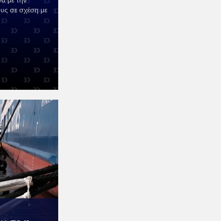
α με την
υς σε σχέση με