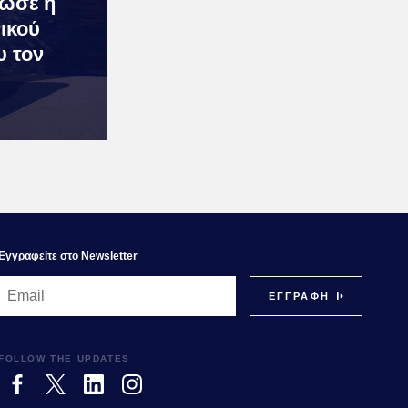
ωσε η
ικού
υ τον
Εγγραφεiτε στο Newsletter
FOLLOW THE UPDATES