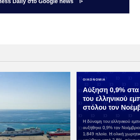
ness Daily στο Google news
ΟΙΚΟΝΟΜΙΑ
Αύξηση 0,9% στα
του ελληνικού εμ
στόλου τον Νοέμβ
Η δύναμη του ελληνικού εμπ
αυξήθηκε 0,9% τον Νοέμβριο
1.849 πλοία. Η ολική χωρητι