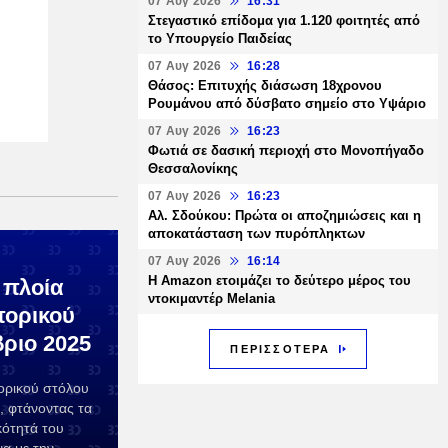
07 Αυγ 2026
16:31
Στεγαστικό επίδομα για 1.120 φοιτητές από
το Υπουργείο Παιδείας
07 Αυγ 2026
16:28
Θάσος: Επιτυχής διάσωση 18χρονου
Ρουμάνου από δύσβατο σημείο στο Υψάριο
07 Αυγ 2026
16:23
Φωτιά σε δασική περιοχή στο Μονοπήγαδο
Θεσσαλονίκης
07 Αυγ 2026
16:23
Αλ. Σδούκου: Πρώτα οι αποζημιώσεις και η
αποκατάσταση των πυρόπληκτων
07 Αυγ 2026
16:14
Η Amazon ετοιμάζει το δεύτερο μέρος του
 πλοία
ντοκιμαντέρ Melania
πορικού
ριο 2025
ΠΕΡΙΣΣΟΤΕΡΑ
ορικού στόλου
, φτάνοντας τα
κότητά του