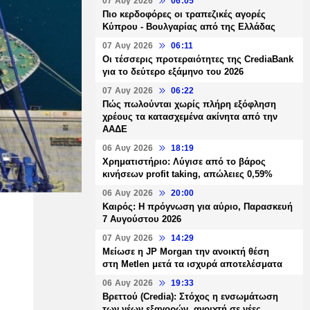
07 Αυγ 2026
06:05
Πιο κερδοφόρες οι τραπεζικές αγορές
Κύπρου - Βουλγαρίας από της Ελλάδας
07 Αυγ 2026
06:11
Οι τέσσερις προτεραιότητες της CrediaBank
για το δεύτερο εξάμηνο του 2026
07 Αυγ 2026
06:22
Πώς πωλούνται χωρίς πλήρη εξόφληση
χρέους τα κατασχεμένα ακίνητα από την
ΑΑΔΕ
06 Αυγ 2026
18:19
Χρηματιστήριο: Λύγισε από το βάρος
κινήσεων profit taking, απώλειες 0,59%
06 Αυγ 2026
20:00
Καιρός: Η πρόγνωση για αύριο, Παρασκευή
7 Αυγούστου 2026
07 Αυγ 2026
14:29
Μείωσε η JP Morgan την ανοικτή θέση
στη Metlen μετά τα ισχυρά αποτελέσματα
06 Αυγ 2026
19:33
Βρεττού (Credia): Στόχος η ενσωμάτωση
των νέων εξαγορών, ανοιχτή σε νέες