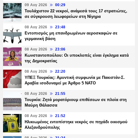
09 Αυγ 2026
00:29
Τουλάχιστον 22 νεκροί, ανάμεσά τους 17 στρατιώτες,
σε σύγκρουση λεωφορείων στη Νίγηρα
08 Αυγ 2026
23:48
Εντοπισμός μη επανδρωμένων αεροσκαφών σε
γερμανική βάση
08 Αυγ 2026
23:06
Κωνσταντοπούλου: Οι υποκλοπές είναι έγκλημα κατά
της Δημοκρατίας
08 Αυγ 2026
22:20
ΥΠΕΞ Τουρκίας: Αμυντική συμφωνία με Πακιστάν-Σ.
Αραβία ισοδυναμεί με Άρθρο 5 NATO
08 Αυγ 2026
21:55
Τουρκία: Ζητά μορατόριουμ επιθέσεων σε πλοία στη
Μαύρη Θάλασσα
08 Αυγ 2026
21:52
Ηλικιωμένος εντοπίστηκε νεκρός σε πηγάδι οικισμού
Αλεξανδρούπολης
08 Αυγ 2026
21:24