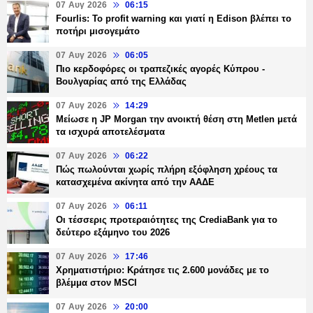
07 Αυγ 2026
06:15
Fourlis: Το profit warning και γιατί η Edison βλέπει το
ποτήρι μισογεμάτο
07 Αυγ 2026
06:05
Πιο κερδοφόρες οι τραπεζικές αγορές Κύπρου -
Βουλγαρίας από της Ελλάδας
07 Αυγ 2026
14:29
Μείωσε η JP Morgan την ανοικτή θέση στη Metlen μετά
τα ισχυρά αποτελέσματα
07 Αυγ 2026
06:22
Πώς πωλούνται χωρίς πλήρη εξόφληση χρέους τα
κατασχεμένα ακίνητα από την ΑΑΔΕ
07 Αυγ 2026
06:11
Οι τέσσερις προτεραιότητες της CrediaBank για το
δεύτερο εξάμηνο του 2026
07 Αυγ 2026
17:46
Χρηματιστήριο: Κράτησε τις 2.600 μονάδες με το
βλέμμα στον MSCI
07 Αυγ 2026
20:00