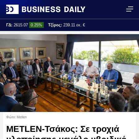
ΓΔ:
2615.07
0.25%
Τζίρος:
239.11 εκ. €
Τελ. ενημέρωση:
17:25:01
Φώτο: Metlen
METLEN-Τσάκος: Σε τροχιά