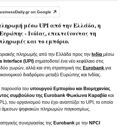
usinessDaily.gr on
Google
πληρωμή μέσω UPI από την Ελλάδα, η
 Ευρώπης - Ινδίας, επεκτείνοντας τη
 πληρωμές και το εμπόριο.
οριακής πληρωμής από την Ελλάδα προς την
Ινδία
μέσω
 Interface (UPI)
σηματοδοτεί ένα νέο κεφάλαιο στις
 δύο χωρών, αλλά και στη στρατηγική της
Eurobank
για
ικονομικού διαδρόμου μεταξύ Ευρώπης και Ινδίας.
 παρουσία του
υπουργού Εμπορίου και Βιομηχανίας
ντος συμβούλου της Eurobank Φωκίωνα Καραβία
και
IPL), του οργανισμού που έχει αναπτύξει το UPI, το οποίο
ημα άμεσων ψηφιακών πληρωμών παγκοσμίως.
ρατηγικής συνεργασίας της
Eurobank
με την
NPCI