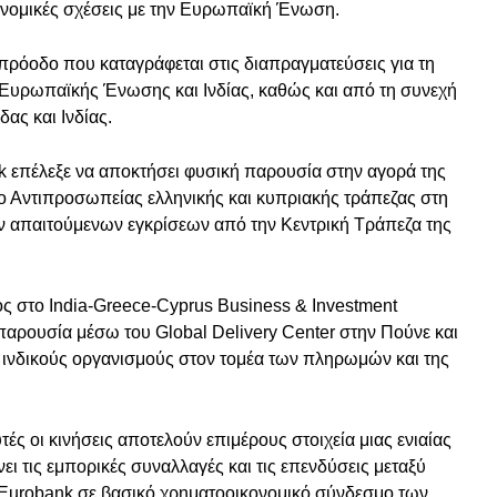
ονομικές σχέσεις με την Ευρωπαϊκή Ένωση.
 πρόοδο που καταγράφεται στις διαπραγματεύσεις για τη
υρωπαϊκής Ένωσης και Ινδίας, καθώς και από τη συνεχή
ας και Ινδίας.
k επέλεξε να αποκτήσει φυσική παρουσία στην αγορά της
ο Αντιπροσωπείας ελληνικής και κυπριακής τράπεζας στη
 απαιτούμενων εγκρίσεων από την Κεντρική Τράπεζα της
ος στο India-Greece-Cyprus Business & Investment
 παρουσία μέσω του Global Delivery Center στην Πούνε και
 ινδικούς οργανισμούς στον τομέα των πληρωμών και της
ές οι κινήσεις αποτελούν επιμέρους στοιχεία μιας ενιαίας
ει τις εμπορικές συναλλαγές και τις επενδύσεις μεταξύ
 Eurobank σε βασικό χρηματοοικονομικό σύνδεσμο των