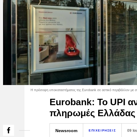
Η πρόσοψη υποκαταστήματος της Eurobank σε αστικό περιβάλλον με σύ
Eurobank: Το UPI αν
πληρωμές Ελλάδας -
Newsroom
09 Ιο
ΕΠΙΧΕΙΡΗΣΕΙΣ