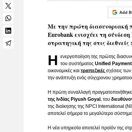
Add B
Με την πρώτη διασυνοριακή 
Eurobank ενισχύει τη σύνδεση
στρατηγική της στις διεθνείς
Η
ενεργοποίηση της πρώτης διασυν
του συστήματος
Unified Payments
οικονομικές και
τραπεζικές
σχέσεις των
την ανάπτυξη ενός σύγχρονου χρηματοο
Η πρώτη συναλλαγή πραγματοποιήθηκε
της Ινδίας Piyush Goyal
, του
διευθύνο
της διοίκησης της NPCI International (N
αποτελεί σήμερα το μεγαλύτερο σύστ
Η νέα υπηρεσία αποτελεί προϊόν της στ