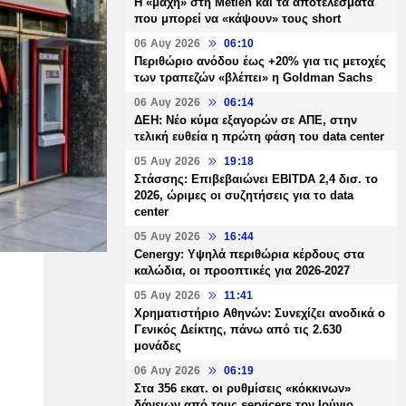
H «μάχη» στη Metlen και τα αποτελέσματα
που μπορεί να «κάψουν» τους short
06 Αυγ 2026
06:10
Περιθώριο ανόδου έως +20% για τις μετοχές
των τραπεζών «βλέπει» η Goldman Sachs
06 Αυγ 2026
06:14
ΔΕΗ: Νέο κύμα εξαγορών σε ΑΠΕ, στην
τελική ευθεία η πρώτη φάση του data center
05 Αυγ 2026
19:18
Στάσσης: Επιβεβαιώνει EBITDA 2,4 δισ. το
2026, ώριμες οι συζητήσεις για το data
center
05 Αυγ 2026
16:44
Cenergy: Υψηλά περιθώρια κέρδους στα
καλώδια, οι προοπτικές για 2026-2027
05 Αυγ 2026
11:41
Χρηματιστήριο Αθηνών: Συνεχίζει ανοδικά ο
Γενικός Δείκτης, πάνω από τις 2.630
μονάδες
06 Αυγ 2026
06:19
Στα 356 εκατ. οι ρυθμίσεις «κόκκινων»
δάνειων από τους servicers τον Ιούνιο