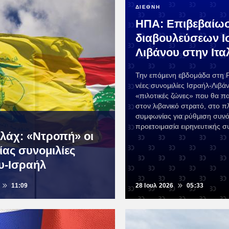
ΔΙΕΘΝΗ
ΗΠΑ: Επιβεβαίω
διαβουλεύσεων Ι
Λιβάνου στην Ιτα
Την επόμενη εβδομάδα στη 
νέες συνομιλίες Ισραήλ-Λιβάν
«πιλοτικές ζώνες» που θα 
στον λιβανικό στρατό, στο π
συμφωνίας για ρύθμιση συνό
προετοιμασία ειρηνευτικής σ
λάχ: «Ντροπή» οι
ίας συνομιλίες
υ-Ισραήλ
11:09
28 Ιουλ 2026
05:33