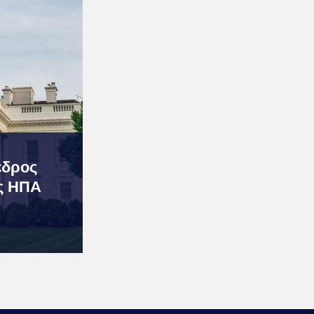
εδρος
ις ΗΠΑ