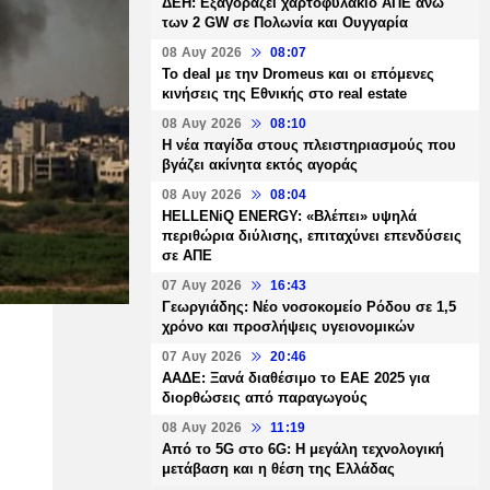
ΔΕΗ: Εξαγοράζει χαρτοφυλάκιο ΑΠΕ άνω
των 2 GW σε Πολωνία και Ουγγαρία
08 Αυγ 2026
08:07
Το deal με την Dromeus και οι επόμενες
κινήσεις της Εθνικής στο real estate
08 Αυγ 2026
08:10
Η νέα παγίδα στους πλειστηριασμούς που
βγάζει ακίνητα εκτός αγοράς
08 Αυγ 2026
08:04
HELLENiQ ENERGY: «Βλέπει» υψηλά
περιθώρια διύλισης, επιταχύνει επενδύσεις
σε ΑΠΕ
07 Αυγ 2026
16:43
Γεωργιάδης: Νέο νοσοκομείο Ρόδου σε 1,5
χρόνο και προσλήψεις υγειονομικών
07 Αυγ 2026
20:46
ΑΑΔΕ: Ξανά διαθέσιμο το ΕΑΕ 2025 για
διορθώσεις από παραγωγούς
08 Αυγ 2026
11:19
Από το 5G στο 6G: Η μεγάλη τεχνολογική
μετάβαση και η θέση της Ελλάδας