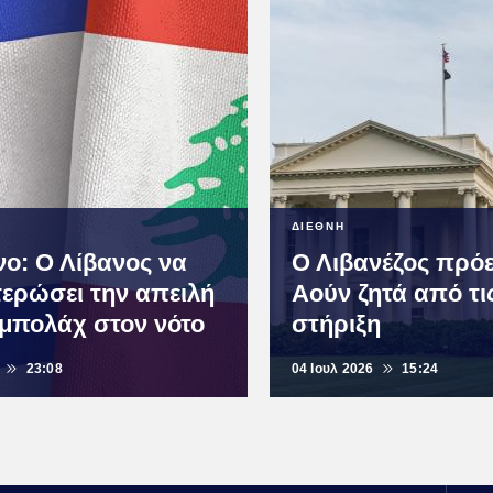
ΔΙΕΘΝΗ
νο: Ο Λίβανος να
Ο Λιβανέζος πρό
τερώσει την απειλή
Αούν ζητά από τ
ζμπολάχ στον νότο
στήριξη
23:08
04 Ιουλ 2026
15:24