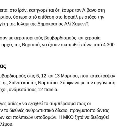
ιται στο Ιράν, κατηγορείται ότι έσυρε τον Λίβανο στη
τίου, ύστερα από επίθεση στο Ισραήλ με στόχο την
γέτη της Ισλαμικής Δημοκρατίας Αλί Χαμενεΐ.
ησαν με αεροπορικούς βομβαρδισμούς και χερσαία
ς αρχές της Βηρυτού, να έχουν σκοτωθεί πάνω από 4.300
ας
μβαρδισμούς στις 6, 12 και 13 Μαρτίου, που κατέστρεψαν
, της Σαΐντα και της Ναμπάτια. Σύμφωνα με την οργάνωση,
χοι, ανάμεσά τους 12 παιδιά.
γες αιτίες» να εξαχθεί το συμπέρασμα πως οι
ν το διεθνές ανθρωπιστικό δίκαιο, πραγματοποιώντας
χων και πολιτικών υποδομών. Η ΜΚΟ ζητά να διεξαχθεί
ολέμου.