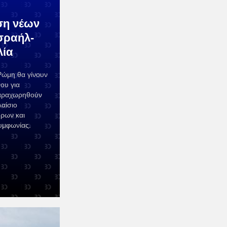
ση νέων
σραήλ-
λία
Ρώμη θα γίνουν
ου για
παραχωρηθούν
λαίσιο
ρων και
υμφωνίας.