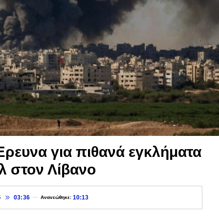
Έρευνα για πιθανά εγκλήματα
λ στον Λίβανο
6
03:36
10:13
Ανανεώθηκε: