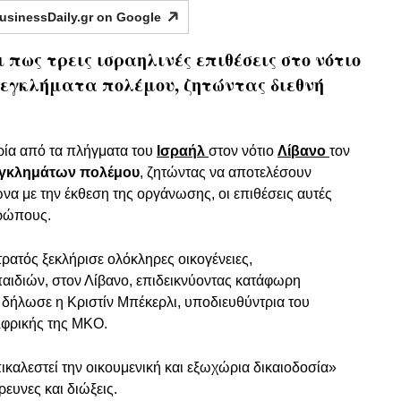
usinessDaily.gr on
Google
πως τρεις ισραηλινές επιθέσεις στο νότιο
 εγκλήματα πολέμου, ζητώντας διεθνή
ρία από τα πλήγματα του
Ισραήλ
στον νότιο
Λίβανο
τον
γκλημάτων πολέμου
, ζητώντας να αποτελέσουν
να με την έκθεση της οργάνωσης, οι επιθέσεις αυτές
θρώπους.
ρατός ξεκλήρισε ολόκληρες οικογένειες,
αιδιών, στον Λίβανο, επιδεικνύοντας κατάφωρη
 δήλωσε η Κριστίν Μπέκερλι, υποδιευθύντρια του
Αφρικής της ΜΚΟ.
πικαλεστεί την οικουμενική και εξωχώρια δικαιοδοσία»
ευνες και διώξεις.