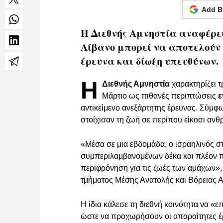
Add B
Η Διεθνής Αμνηστία αναφέρει 
Λίβανο μπορεί να αποτελούν
έρευνα και δίωξη υπευθύνων.
Η
Διεθνής Αμνηστία
χαρακτηρίζει τ
Μάρτιο ως πιθανές περιπτώσεις
ε
αντικείμενο ανεξάρτητης έρευνας. Σύμφω
στοίχισαν τη ζωή σε περίπου είκοσι αν
«Μέσα σε μια εβδομάδα, ο ισραηλινός στ
συμπεριλαμβανομένων δέκα και πλέον π
περιφρόνηση για τις ζωές των αμάχων»,
τμήματος Μέσης Ανατολής και Βόρειας 
Η ίδια κάλεσε τη διεθνή κοινότητα να «ε
ώστε να προχωρήσουν οι απαραίτητες έρ