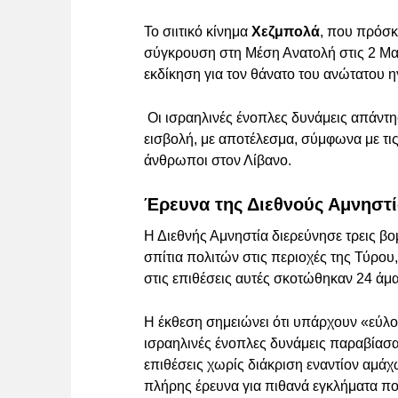
Το σιιτικό κίνημα
Χεζμπολά
, που πρόσκε
σύγκρουση στη Μέση Ανατολή στις 2 Μαρ
εκδίκηση για τον θάνατο του ανώτατου η
Οι ισραηλινές ένοπλες δυνάμεις απάντ
εισβολή, με αποτέλεσμα, σύμφωνα με τι
άνθρωποι στον Λίβανο.
Έρευνα της Διεθνούς Αμνηστί
Η Διεθνής Αμνηστία διερεύνησε τρεις βο
σπίτια πολιτών στις περιοχές της Τύρου
στις επιθέσεις αυτές σκοτώθηκαν 24 άμα
Η έκθεση σημειώνει ότι υπάρχουν «εύλο
ισραηλινές ένοπλες δυνάμεις παραβίασα
επιθέσεις χωρίς διάκριση εναντίον αμά
πλήρης έρευνα για πιθανά εγκλήματα π