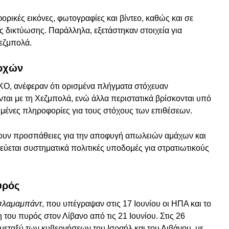
ορικές εικόνες, φωτογραφίες και βίντεο, καθώς και σε
ς δικτύωσης. Παράλληλα, εξετάστηκαν στοιχεία για
Χεζμπολά.
αρχών
ΚΟ, ανέφεραν ότι ορισμένα πλήγματα στόχευαν
ται με τη Χεζμπολά, ενώ άλλα περιστατικά βρίσκονται υπό
ιμένες πληροφορίες για τους στόχους των επιθέσεων.
ουν προσπάθειες για την αποφυγή απωλειών αμάχων και
εύεται συστηματικά πολιτικές υποδομές για στρατιωτικούς
υρός
Ισλαμαμπάντ
, που υπέγραψαν στις 17 Ιουνίου οι ΗΠΑ και το
του πυρός στον Λίβανο από τις 21 Ιουνίου. Στις 26
εταξύ των κυβερνήσεων του Ισραήλ και του Λιβάνου, με