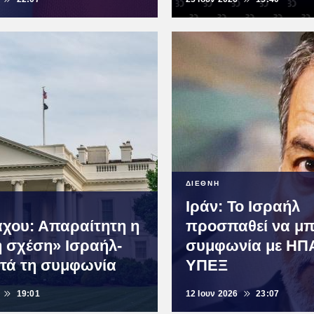
ΔΙΕΘΝΗ
Ιράν: Το Ισραήλ
άχου: Απαραίτητη η
προσπαθεί να μπ
ή σχέση» Ισραήλ-
συμφωνία με ΗΠΑ,
τά τη συμφωνία
ΥΠΕΞ
19:01
12 Ιουν 2026
23:07