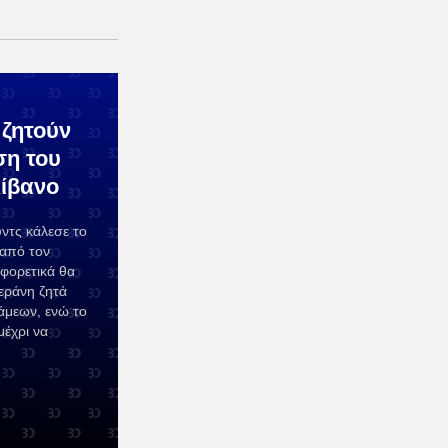
 ζητούν
η του
Λίβανο
ντς κάλεσε το
 από τον
φορετικά θα
εράνη ζητά
μεων, ενώ το
μέχρι να