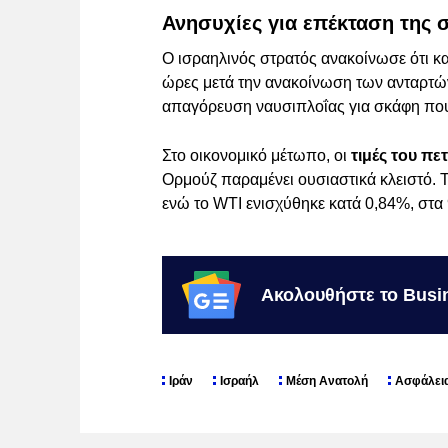
Ανησυχίες για επέκταση της
Ο ισραηλινός στρατός ανακοίνωσε ότι κ
ώρες μετά την ανακοίνωση των ανταρτών
απαγόρευση ναυσιπλοΐας για σκάφη που
Στο οικονομικό μέτωπο, οι
τιμές του πε
Ορμούζ παραμένει ουσιαστικά κλειστό. Τ
ενώ το WTI ενισχύθηκε κατά 0,84%, στα 
Ακολουθήστε το Busi
Ιράν
Ισραήλ
Μέση Ανατολή
Ασφάλει