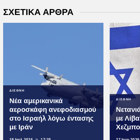
ΣΧΕΤΙΚΑ ΑΡΘΡΑ
ΔΙΕΘΝΗ
Νέα αμερικανικά
ΔΙΕΘΝΗ
αεροσκάφη ανεφοδιασμού
Νετανι
στο Ισραήλ λόγω έντασης
με Λίβα
με Ιράν
Χεζμπ
19 Ιουλ 2026
17:25
27 Ιουν 2026