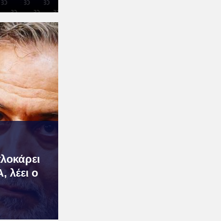
λοκάρει
 λέει ο