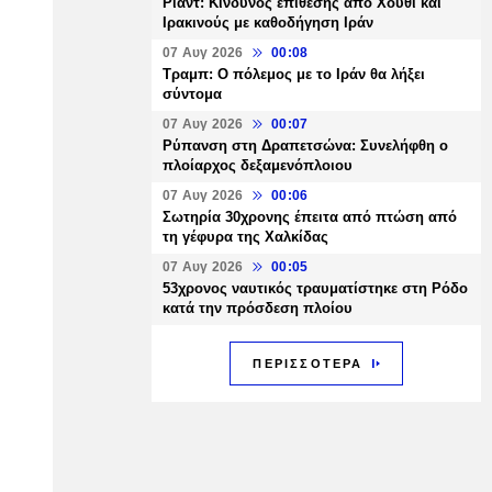
Ριάντ: Κίνδυνος επίθεσης από Χούθι και
Ιρακινούς με καθοδήγηση Ιράν
07 Αυγ 2026
00:08
Τραμπ: Ο πόλεμος με το Ιράν θα λήξει
σύντομα
07 Αυγ 2026
00:07
Ρύπανση στη Δραπετσώνα: Συνελήφθη ο
πλοίαρχος δεξαμενόπλοιου
07 Αυγ 2026
00:06
Σωτηρία 30χρονης έπειτα από πτώση από
τη γέφυρα της Χαλκίδας
07 Αυγ 2026
00:05
53χρονος ναυτικός τραυματίστηκε στη Ρόδο
κατά την πρόσδεση πλοίου
ΠΕΡΙΣΣΟΤΕΡΑ