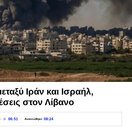
ταξύ Ιράν και Ισραήλ,
θέσεις στον Λίβανο
6
06:51
08:24
Ανανεώθηκε: