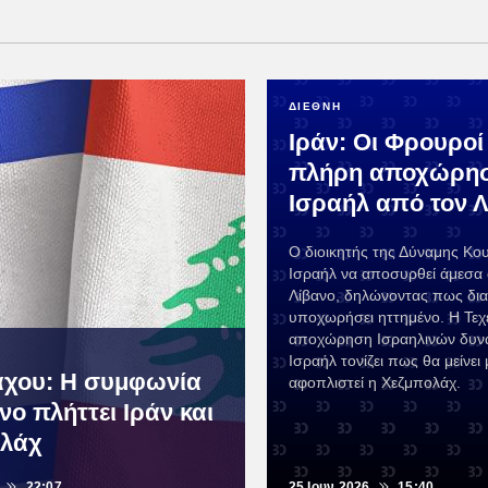
ΔΙΕΘΝΗ
Ιράν: Οι Φρουροί
πλήρη αποχώρησ
Ισραήλ από τον 
Ο διοικητής της Δύναμης Κου
Ισραήλ να αποσυρθεί άμεσα
Λίβανο, δηλώνοντας πως δια
υποχωρήσει ηττημένο. Η Τεχ
αποχώρηση Ισραηλινών δυνά
Ισραήλ τονίζει πως θα μείνει 
άχου: Η συμφωνία
αφοπλιστεί η Χεζμπολάχ.
νο πλήττει Ιράν και
ολάχ
22:07
25 Ιουν 2026
15:40