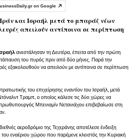
usinessDaily.gr on
Google
Ιράν και Ισραήλ μετά το μπαράζ νέων
 πλευρές απειλούν αντίποινα σε περίπτωση
Ισραήλ
ανεστάλησαν τη Δευτέρα, έπειτα από την πρώτη
ατάπαυση του πυρός πριν από δύο μήνες. Παρά την
ές εξακολουθούν να απειλούν με αντίποινα σε περίπτωση
τρατιωτικής του επιχείρησης εναντίον του Ισραήλ, μετά
τόναλντ Τραμπ, ο οποίος κάλεσε τις δύο χώρες να
πρωθυπουργός Μπενιαμίν Νετανιάχου επιβεβαίωσε στη
αν.
ιεθνές αεροδρόμιο της Τεχεράνης αποτέλεσε ένδειξη
α του εναέριου χώρου που παρέμενε κλειστός την Κυριακή