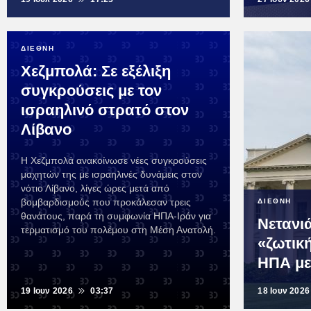
ΔΙΕΘΝΗ
Χεζμπολά: Σε εξέλιξη
συγκρούσεις με τον
ισραηλινό στρατό στον
Λίβανο
Η Χεζμπολά ανακοίνωσε νέες συγκρούσεις
μαχητών της με ισραηλινές δυνάμεις στον
νότιο Λίβανο, λίγες ώρες μετά από
βομβαρδισμούς που προκάλεσαν τρεις
ΔΙΕΘΝΗ
θανάτους, παρά τη συμφωνία ΗΠΑ-Ιράν για
Νετανι
τερματισμό του πολέμου στη Μέση Ανατολή.
«ζωτικ
ΗΠΑ με
19 Ιουν 2026
03:37
18 Ιουν 2026