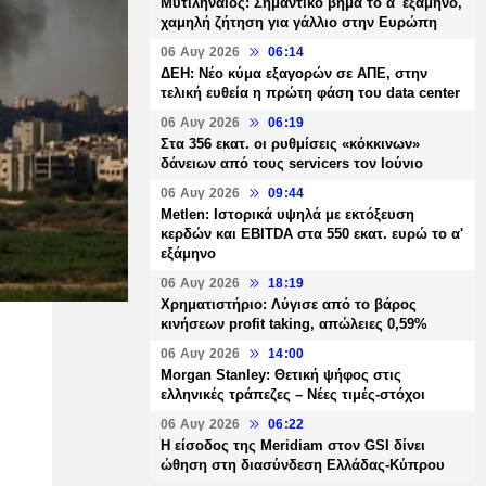
Μυτιληναίος: Σημαντικό βήμα το α' εξάμηνο,
χαμηλή ζήτηση για γάλλιο στην Ευρώπη
06 Αυγ 2026
06:14
ΔΕΗ: Νέο κύμα εξαγορών σε ΑΠΕ, στην
τελική ευθεία η πρώτη φάση του data center
06 Αυγ 2026
06:19
Στα 356 εκατ. οι ρυθμίσεις «κόκκινων»
δάνειων από τους servicers τον Ιούνιο
06 Αυγ 2026
09:44
Metlen: Ιστορικά υψηλά με εκτόξευση
κερδών και EBITDA στα 550 εκατ. ευρώ το α'
εξάμηνο
06 Αυγ 2026
18:19
Χρηματιστήριο: Λύγισε από το βάρος
κινήσεων profit taking, απώλειες 0,59%
06 Αυγ 2026
14:00
Morgan Stanley: Θετική ψήφος στις
ελληνικές τράπεζες – Νέες τιμές-στόχοι
06 Αυγ 2026
06:22
Η είσοδος της Meridiam στον GSI δίνει
ώθηση στη διασύνδεση Ελλάδας-Κύπρου