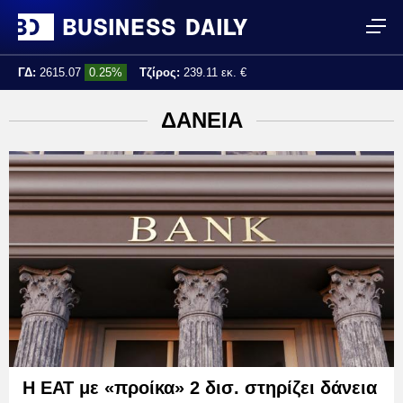
ΓΔ:
2615.07
0.25%
Τζίρος:
239.11 εκ. €
Τελ. ενημέρωση:
17:25:01
ΔΑΝΕΙΑ
Η ΕΑΤ με «προίκα» 2 δισ. στηρίζει δάνεια