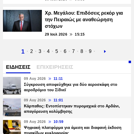
Χρ. Μεγάλου: Επιδόσεις ρεκόρ για
την Πειραιώς με αναθεώρηση
στόχων
29 Ιουλ 2026
15:15
Τρέχουσα
1
Σελίδα
2
Σελίδα
3
Σελίδα
4
Σελίδα
5
Σελίδα
6
Σελίδα
7
Σελίδα
8
Σελίδα
9
Next
σελίδα
page
ΕΙΔΗΣΕΙΣ
ΕΠΙΧΕΙΡΗΣΕΙΣ
09 Αυγ 2026
11:11
Σύγκρουση αποφεύχθηκε για δύο αεροσκάφη στο
αεροδρόμιο του Σίδνεϊ
09 Αυγ 2026
11:01
Κάρπαθος: Εντοπίστηκαν πυρομαχικά στο Αρδάνι,
απαγόρευση κολύμβησης
09 Αυγ 2026
10:59
Ψηφιακή πλατφόρμα για άμεση και διαφανή έκδοση
πινακίδων κυκλοφορίας