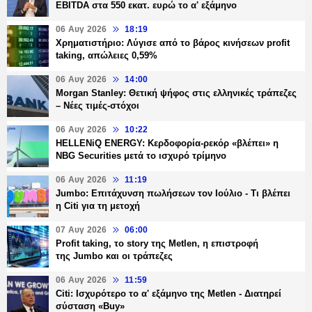
EBITDA στα 550 εκατ. ευρώ το α' εξάμηνο
06 Αυγ 2026
18:19
Χρηματιστήριο: Λύγισε από το βάρος κινήσεων profit
taking, απώλειες 0,59%
06 Αυγ 2026
14:00
Morgan Stanley: Θετική ψήφος στις ελληνικές τράπεζες
– Νέες τιμές-στόχοι
06 Αυγ 2026
10:22
HELLENiQ ENERGY: Κερδοφορία-ρεκόρ «βλέπει» η
NBG Securities μετά το ισχυρό τρίμηνο
06 Αυγ 2026
11:19
Jumbo: Επιτάχυνση πωλήσεων τον Ιούλιο - Τι βλέπει
η Citi για τη μετοχή
07 Αυγ 2026
06:00
Profit taking, το story της Metlen, η επιστροφή
της Jumbo και οι τράπεζες
06 Αυγ 2026
11:59
Citi: Ισχυρότερο το α' εξάμηνο της Metlen - Διατηρεί
σύσταση «Buy»