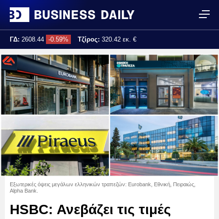
ΓΔ:
2608.44
-0.59%
Τζίρος:
320.42 εκ. €
Τελ. ενημέρωση:
17:25:02
Εξωτερικές όψεις μεγάλων ελληνικών τραπεζών: Eurobank, Εθνική, Πειραιώς,
Alpha Bank.
HSBC: Ανεβάζει τις τιμές