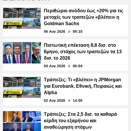
Περιθώριο ανόδου έως +20% για τις
μετοχές των τραπεζών «βλέπει» η
Goldman Sachs
06 Αυγ 2026
06:10
Πιστωτική επέκταση 8,8 δισ. στο
6μηνο, στόχος των τραπεζών τα 13
δισ. το 2026
04 Αυγ 2026
06:04
Τράπεζες: Τι «βλέπει» η JPMorgan
για Eurobank, Εθνική, Πειραιώς και
Alpha
02 Αυγ 2026
14:00
Τράπεζες: Στα 2,5 δισ. τα καθαρά
κέρδη του εξαμήνου και
αναθεώρηση στόχων