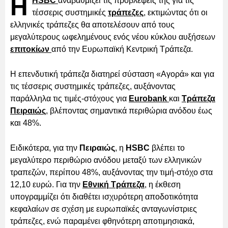
Η
HSBC
αναβαθμίζει τις προβλέψεις της για τις
τέσσερις συστημικές
τράπεζες
, εκτιμώντας ότι οι
ελληνικές τράπεζες θα αποτελέσουν από τους
μεγαλύτερους ωφελημένους ενός νέου κύκλου αυξήσεων
επιτοκίων
από την Ευρωπαϊκή Κεντρική Τράπεζα.
Η επενδυτική τράπεζα διατηρεί σύσταση «Αγορά» και για
τις τέσσερις συστημικές τράπεζες, αυξάνοντας
παράλληλα τις τιμές-στόχους για
Eurobank
και
Τράπεζα
Πειραιώς
, βλέποντας σημαντικά περιθώρια ανόδου έως
και 48%.
Ειδικότερα, για την
Πειραιώς
, η
HSBC
βλέπει το
μεγαλύτερο περιθώριο ανόδου μεταξύ των ελληνικών
τραπεζών, περίπου 48%, αυξάνοντας την τιμή-στόχο στα
12,10 ευρώ. Για την
Εθνική Τράπεζα
, η έκθεση
υπογραμμίζει ότι διαθέτει ισχυρότερη αποδοτικότητα
κεφαλαίων σε σχέση με ευρωπαϊκές ανταγωνίστριες
τράπεζες, ενώ παραμένει φθηνότερη αποτιμησιακά,