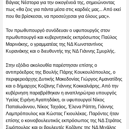
Βάγιας Νέστορα για την οικογένειά της, σημειώνοντας
πως «θα ζεις για πάντα μέσα στις καρδιές μας... Από εκεί
που θα βρίσκεσαι, να προσεύχεσαι για όλους μας».
Τον πρωθυπουργό συνόδευαν ο υφυπουργός στον
πρωθυπουργό και κυβερνητικός εκπρόσωπος Παύλος
Μαρινάκης, ο γραμματέας της ΝΔ Κωνσταντίνος
Κυρανάκης και ο διευθυντής της ΝΔ Γιάννης Σμυρλής.
Στην εξόδιο ακολουθία παρέστησαν επίσης ο
αντιπρόεδρος της Βουλής Πάρης Κουκουλόπουλος, ο
περιφερειάρχης Δυτικής Μακεδονίας Γιώργος Αμανατίδης
και ο δήμαρχος Κοζάνης Γιάννης Κοκκαλιάρης. Από την
κυβέρνηση παραβρέθηκαν η αναπληρώτρια υπουργός
Υγείας Ειρήνη Αγαπηδάκη, οι υφυπουργοί Νίκος
Παπαϊωάννου, Νίκος Ταχιάος, Έλενα Ράπτη, Γιάννης
Λαμπρόπουλος και Κώστας Γκιουλέκας. Παρόντες ήταν
επίσης ο κοινοβουλευτικός εκπρόσωπος της ΝΔ Στράτος
Σιμόπουλος και οι βουλευτές Κοζάνης της ΝΔ Μιχάλης