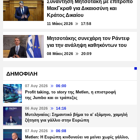
Συνάντηση Μητσοτάκη με επίτροπο
ΜακΓκραθ για Δικαιοσύνη και
Κράτος Δικαίου
11 Μάιος 2026
17:58
Μητσοτάκης συνεχάρη τον Ράντεφ
για την ανάληψη καθηκόντων του
08 Μάιος 2026
20:09
ΔΗΜΟΦΙΛΗ
07 Αυγ 2026
06:00
Profit taking, το story της Metlen, η επιστροφή
της Jumbo και οι τράπεζες
06 Αυγ 2026
14:16
Μυτιληναίος: Σημαντικό βήμα το α' εξάμηνο, χαμηλή
ζήτηση για γάλλιο στην Ευρώπη
07 Αυγ 2026
06:08
Metlen: Η Ευρώπη κινδυνεύει να μείνει χωρίς γάλλιο,