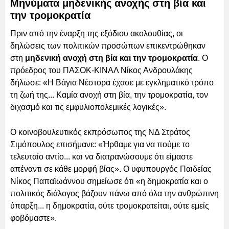
Μηνύματα μηδενικής ανοχής στη βία και
την τρομοκρατία
Πριν από την έναρξη της εξόδιου ακολουθίας, οι
δηλώσεις των πολιτικών προσώπων επικεντρώθηκαν
στη
μηδενική ανοχή στη βία και την τρομοκρατία
. Ο
πρόεδρος του ΠΑΣΟΚ-ΚΙΝΑΛ Νίκος Ανδρουλάκης
δήλωσε: «Η Βάγια Νέστορα έχασε με εγκληματικό τρόπο
τη ζωή της... Καμία ανοχή στη βία, την τρομοκρατία, τον
διχασμό και τις εμφυλιοπολεμικές λογικές».
Ο κοινοβουλευτικός εκπρόσωπος της ΝΔ Στράτος
Σιμόπουλος επισήμανε: «Ήρθαμε για να πούμε το
τελευταίο αντίο... και να διατρανώσουμε ότι είμαστε
απέναντι σε κάθε μορφή βίας». Ο υφυπουργός Παιδείας
Νίκος Παπαϊωάννου σημείωσε ότι «η δημοκρατία και ο
πολιτικός διάλογος βάζουν πάνω από όλα την ανθρώπινη
ύπαρξη... η δημοκρατία, ούτε τρομοκρατείται, ούτε εμείς
φοβόμαστε».