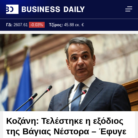
ΓΔ:
2607.61
-0.03%
Τζίρος:
45.88 εκ. €
Τελ. ενημέρωση:
12:13:35
Κοζάνη: Τελέστηκε η εξόδιος
της Βάγιας Νέστορα – Έφυγε