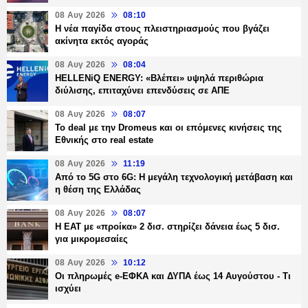
08 Αυγ 2026
08:10
Η νέα παγίδα στους πλειστηριασμούς που βγάζει
ακίνητα εκτός αγοράς
08 Αυγ 2026
08:04
HELLENiQ ENERGY: «Βλέπει» υψηλά περιθώρια
διύλισης, επιταχύνει επενδύσεις σε ΑΠΕ
08 Αυγ 2026
08:07
Το deal με την Dromeus και οι επόμενες κινήσεις της
Εθνικής στο real estate
08 Αυγ 2026
11:19
Από το 5G στο 6G: Η μεγάλη τεχνολογική μετάβαση και
η θέση της Ελλάδας
08 Αυγ 2026
08:07
Η ΕΑΤ με «προίκα» 2 δισ. στηρίζει δάνεια έως 5 δισ.
για μικρομεσαίες
08 Αυγ 2026
10:12
Οι πληρωμές e-ΕΦΚΑ και ΔΥΠΑ έως 14 Αυγούστου - Τι
ισχύει