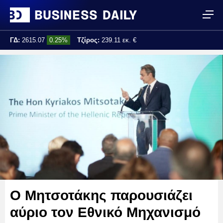
ΓΔ:
2615.07
0.25%
Τζίρος:
239.11 εκ. €
Τελ. ενημέρωση:
17:25:01
Ο Μητσοτάκης παρουσιάζει
αύριο τον Εθνικό Μηχανισμό