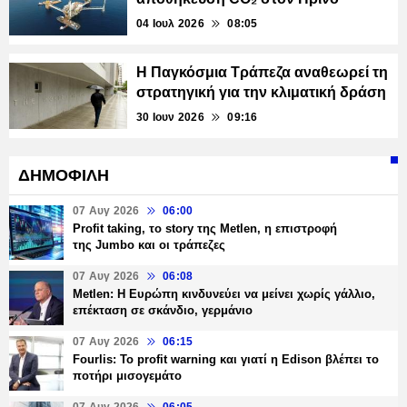
04 Ιουλ 2026
08:05
Η Παγκόσμια Τράπεζα αναθεωρεί τη
στρατηγική για την κλιματική δράση
30 Ιουν 2026
09:16
ΔΗΜΟΦΙΛΗ
07 Αυγ 2026
06:00
Profit taking, το story της Metlen, η επιστροφή
της Jumbo και οι τράπεζες
07 Αυγ 2026
06:08
Metlen: Η Ευρώπη κινδυνεύει να μείνει χωρίς γάλλιο,
επέκταση σε σκάνδιο, γερμάνιο
07 Αυγ 2026
06:15
Fourlis: Το profit warning και γιατί η Edison βλέπει το
ποτήρι μισογεμάτο