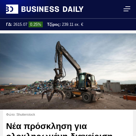
ΓΔ:
2615.07
0.25%
Τζίρος:
239.11 εκ. €
Τελ. ενημέρωση:
17:25:01
Φώτο: Shutterstock
Νέα πρόσκληση για