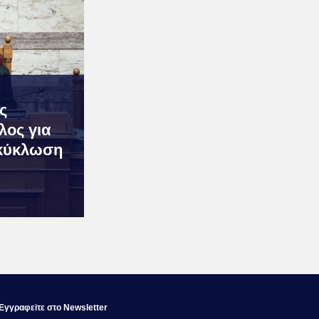
ς
λος για
ακύκλωση
Εγγραφεiτε στο Newsletter