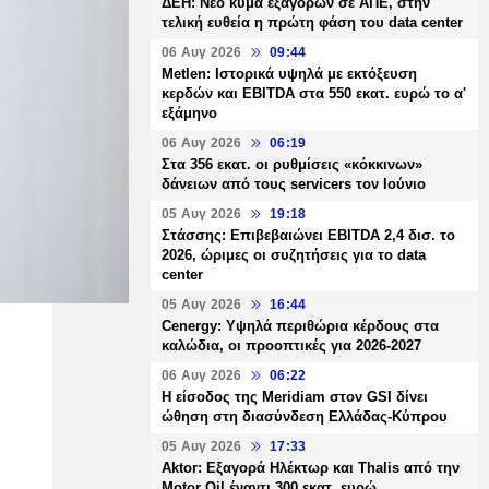
ΔΕΗ: Νέο κύμα εξαγορών σε ΑΠΕ, στην
τελική ευθεία η πρώτη φάση του data center
06 Αυγ 2026
09:44
Metlen: Ιστορικά υψηλά με εκτόξευση
κερδών και EBITDA στα 550 εκατ. ευρώ το α'
εξάμηνο
06 Αυγ 2026
06:19
Στα 356 εκατ. οι ρυθμίσεις «κόκκινων»
δάνειων από τους servicers τον Ιούνιο
05 Αυγ 2026
19:18
Στάσσης: Επιβεβαιώνει EBITDA 2,4 δισ. το
2026, ώριμες οι συζητήσεις για το data
center
05 Αυγ 2026
16:44
Cenergy: Υψηλά περιθώρια κέρδους στα
καλώδια, οι προοπτικές για 2026-2027
06 Αυγ 2026
06:22
Η είσοδος της Meridiam στον GSI δίνει
ώθηση στη διασύνδεση Ελλάδας-Κύπρου
05 Αυγ 2026
17:33
Aktor: Εξαγορά Ηλέκτωρ και Thalis από την
Motor Oil έναντι 300 εκατ. ευρώ