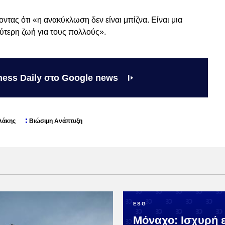
τας ότι «η ανακύκλωση δεν είναι μπίζνα. Είναι μια
λύτερη ζωή για τους πολλούς».
ness Daily στο Google news
λάκης
Βιώσιμη Ανάπτυξη
ESG
Μόναχο: Ισχυρή 