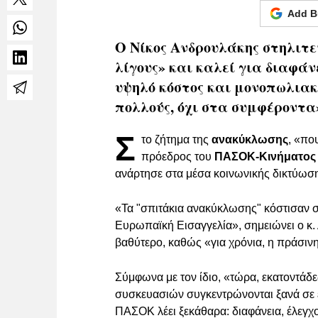
Add B
Ο Νίκος Ανδρουλάκης στηλιτεύ
λίγους» και καλεί για διαφά
υψηλό κόστος και μονοπωλια
πολλούς, όχι στα συμφέροντα
Σ
το ζήτημα της
ανακύκλωσης
, «πο
πρόεδρος του
ΠΑΣΟΚ-Κινήματος
ανάρτησε στα μέσα κοινωνικής δικτύωσ
«Τα "σπιτάκια ανακύκλωσης" κόστισαν σ
Ευρωπαϊκή Εισαγγελία», σημειώνει ο κ.
βαθύτερο, καθώς «για χρόνια, η πράσινη
Σύμφωνα με τον ίδιο, «τώρα, εκατοντάδ
συσκευασιών συγκεντρώνονται ξανά σε 
ΠΑΣΟΚ λέει ξεκάθαρα: διαφάνεια, έλεγχ