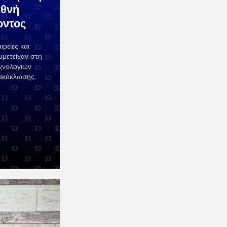
εθνή
οντος
ιρείες και
μμετείχαν στη
εχνολογιών
νακύκλωσης.