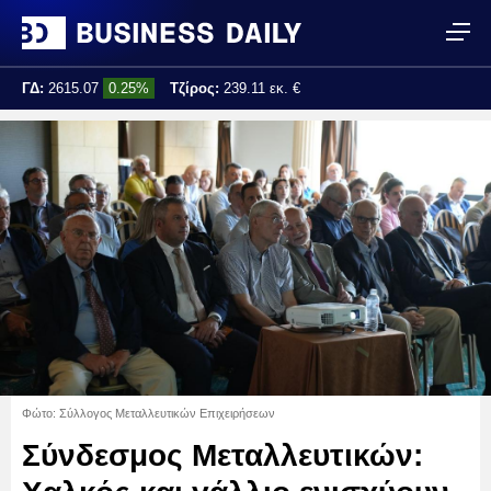
ΓΔ:
2615.07
0.25%
Τζίρος:
239.11 εκ. €
Τελ. ενημέρωση:
17:25:01
Φώτο: Σύλλογος Μεταλλευτικών Επιχειρήσεων
Σύνδεσμος Μεταλλευτικών: