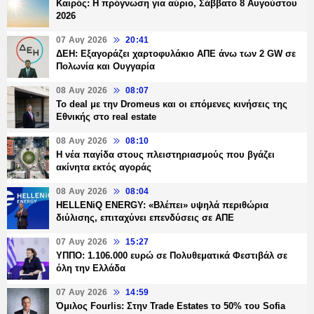
Καιρός: Η πρόγνωση για αύριο, Σάββατο 8 Αυγούστου
2026
07 Αυγ 2026
20:41
ΔΕΗ: Εξαγοράζει χαρτοφυλάκιο ΑΠΕ άνω των 2 GW σε
Πολωνία και Ουγγαρία
08 Αυγ 2026
08:07
Το deal με την Dromeus και οι επόμενες κινήσεις της
Εθνικής στο real estate
08 Αυγ 2026
08:10
Η νέα παγίδα στους πλειστηριασμούς που βγάζει
ακίνητα εκτός αγοράς
08 Αυγ 2026
08:04
HELLENiQ ENERGY: «Βλέπει» υψηλά περιθώρια
διύλισης, επιταχύνει επενδύσεις σε ΑΠΕ
07 Αυγ 2026
15:27
ΥΠΠΟ: 1.106.000 ευρώ σε Πολυθεματικά Φεστιβάλ σε
όλη την Ελλάδα
07 Αυγ 2026
14:59
Όμιλος Fourlis: Στην Trade Estates το 50% του Sofia