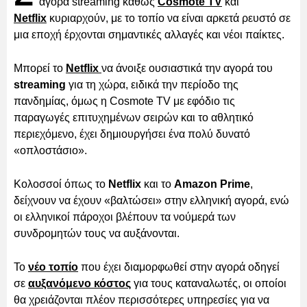
αγορά streaming καθώς
Cosmote TV
και
Netflix
κυριαρχούν, με το τοπίο να είναι αρκετά ρευστό σε
μια εποχή έρχονται σημαντικές αλλαγές και νέοι παίκτες.
Μπορεί το
Netflix
να άνοιξε ουσιαστικά την αγορά του
streaming
για τη χώρα, ειδικά την περίοδο της
πανδημίας, όμως η Cosmote TV με εφόδιο τις
παραγωγές επιτυχημένων σειρών και το αθλητικό
περιεχόμενο, έχει δημιουργήσει ένα πολύ δυνατό
«οπλοστάσιο».
Κολοσσοί όπως το
Netflix
και το
Amazon Prime
,
δείχνουν να έχουν «βαλτώσει» στην ελληνική αγορά, ενώ
οι ελληνικοί πάροχοι βλέπουν τα νούμερά των
συνδρομητών τους να αυξάνονται.
Το
νέο τοπίο
που έχει διαμορφωθεί στην αγορά οδηγεί
σε
αυξανόμενο κόστος
για τους καταναλωτές, οι οποίοι
θα χρειάζονται πλέον περισσότερες υπηρεσίες για να