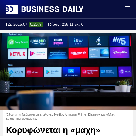
ΓΔ:
2615.07
0.25%
Τζίρος:
239.11 εκ. €
Τελ. ενημέρωση:
17:25:01
Έξυπνη τηλεόραση με επιλογές Netflix, Amazon Prime, Disney+ και άλλες
streaming εφαρμογές.
Κορυφώνεται η «μάχη»