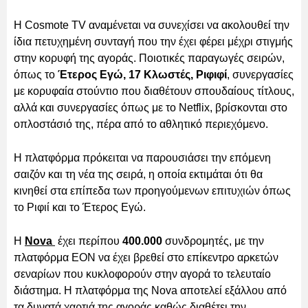
Η Cosmote TV αναμένεται να συνεχίσει να ακολουθεί την
ίδια πετυχημένη συνταγή που την έχει φέρει μέχρι στιγμής
στην κορυφή της αγοράς. Ποιοτικές παραγωγές σειρών,
όπως το
Έτερος Εγώ, 17 Κλωστές, Ριφιφί
, συνεργασίες
με κορυφαία στούντιο που διαθέτουν σπουδαίους τίτλους,
αλλά και συνεργασίες όπως με το Netflix, βρίσκονται στο
οπλοστάσιό της, πέρα από το αθλητικό περιεχόμενο.
Η πλατφόρμα πρόκειται να παρουσιάσει την επόμενη
σαιζόν και τη νέα της σειρά, η οποία εκτιμάται ότι θα
κινηθεί στα επίπεδα των προηγούμενων επιτυχιών όπως
το Ριφιί και το Έτερος Εγώ.
Η
Nova
έχει περίπου
400.000
συνδρομητές, με την
πλατφόρμα EON να έχει βρεθεί στο επίκεντρο αρκετών
σεναρίων που κυκλοφορούν στην αγορά το τελευταίο
διάστημα. Η πλατφόρμα της Nova αποτελεί εξάλλου από
τα δυνατά χαρτιά της αγοράς καθώς διαθέτει την