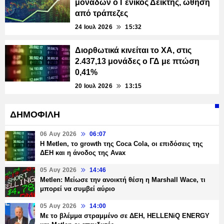
μονάδων ο Γενικός Δείκτης, ώθηση
από τράπεζες
24 Ιουλ 2026
15:32
Διορθωτικά κινείται το ΧΑ, στις
2.437,13 μονάδες ο ΓΔ με πτώση
0,41%
20 Ιουλ 2026
13:15
ΔΗΜΟΦΙΛΗ
06 Αυγ 2026
06:07
H Metlen, το growth της Coca Cola, οι επιδόσεις της
ΔΕΗ και η άνοδος της Avax
05 Αυγ 2026
14:46
Metlen: Μείωσε την ανοικτή θέση η Marshall Wace, τι
μπορεί να συμβεί αύριο
05 Αυγ 2026
14:00
Με το βλέμμα στραμμένο σε ΔΕΗ, HELLENiQ ENERGY