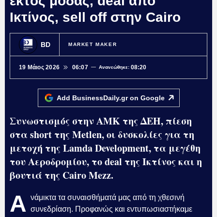
εκτός μόδας, deal από
Ικτίνος, sell off στην Cairo
BD
MARKET MAKER
19 Μάιος 2026
06:07
08:20
Ανανεώθηκε:
Add BusinessDaily.gr on
Google
Συνωστισμός στην ΑΜΚ της ΔΕΗ, πίεση
στα short της Metlen, οι δυσκολίες για τη
μετοχή της Lamda Development, τα μεγέθη
του Αεροδρομίου, το deal της Ικτίνος και η
βουτιά της Cairo Mezz.
Α
νάμικτα τα συναισθήματά μας από τη χθεσινή
συνεδρίαση. Προφανώς και εντυπωσιαστήκαμε