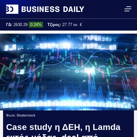
ΓΔ:
2630.29
0.24%
Τζίρος:
27.77 εκ. €
Τελ. ενημέρωση:
10:44:36
Φωτο: Shutterstock
Case study η ΔΕΗ, η Lamda