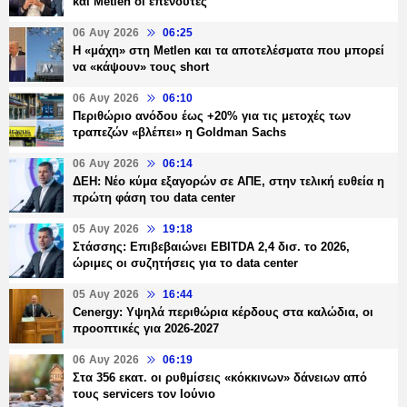
και Metlen οι επενδυτές
06 Αυγ 2026
06:25
H «μάχη» στη Metlen και τα αποτελέσματα που μπορεί
να «κάψουν» τους short
06 Αυγ 2026
06:10
Περιθώριο ανόδου έως +20% για τις μετοχές των
τραπεζών «βλέπει» η Goldman Sachs
06 Αυγ 2026
06:14
ΔΕΗ: Νέο κύμα εξαγορών σε ΑΠΕ, στην τελική ευθεία η
πρώτη φάση του data center
05 Αυγ 2026
19:18
Στάσσης: Επιβεβαιώνει EBITDA 2,4 δισ. το 2026,
ώριμες οι συζητήσεις για το data center
05 Αυγ 2026
16:44
Cenergy: Υψηλά περιθώρια κέρδους στα καλώδια, οι
προοπτικές για 2026-2027
06 Αυγ 2026
06:19
Στα 356 εκατ. οι ρυθμίσεις «κόκκινων» δάνειων από
τους servicers τον Ιούνιο