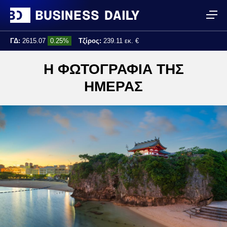
ΓΔ:
2615.07
0.25%
Τζίρος:
239.11 εκ. €
Τελ. ενημέρωση:
17:25:01
Η ΦΩΤΟΓΡΑΦΙΑ ΤΗΣ
ΗΜΕΡΑΣ