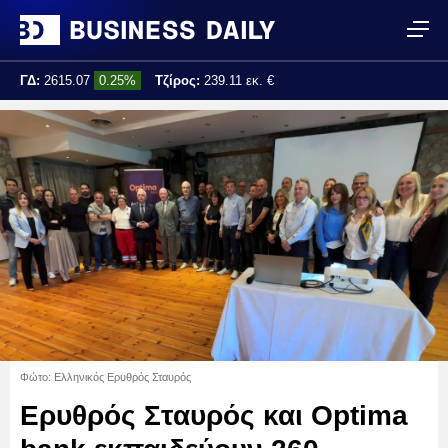
ΓΔ:
2615.07
0.25%
Τζίρος:
239.11 εκ. €
Τελ. ενημέρωση:
17:25:01
Φώτο: Ελληνικός Ερυθρός Σταυρός
Ερυθρός Σταυρός και Optima