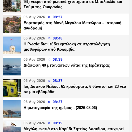
Έξι νεκροί από ρωσικά χτυπήματα σε Μπαλακλία και
Σούμι της Ουκρανίας
06 Αυγ 2026
08:57
Εορτασμός στη Μονή Μεγάλου Μετεώρου – Ιστορική
αναδρομή
06 Αυγ 2026
08:48
Η Ρωσία διαψεύδει εμπλοκή σε στρατολόγηση
μισθοφόρων από Κολομβία
06 Αυγ 2026
08:39
Διάσωση 40 μεταναστών νότια της Ιεράπετρας
06 Αυγ 2026
08:37
Ιός Δυτικού Νείλου: 65 κρούσματα, 6 θάνατοι και 23 νέα
σε μία εβδομάδα
06 Αυγ 2026
08:37
Η φωτογραφία της ημέρας - (2026-08-06)
06 Αυγ 2026
08:19
Μεγάλη φωτιά στο Καρύδι Σητείας Λασιθίου, επιχειρεί