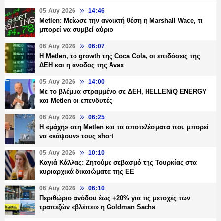
05 Αυγ 2026
14:46
Metlen: Μείωσε την ανοικτή θέση η Marshall Wace, τι
μπορεί να συμβεί αύριο
06 Αυγ 2026
06:07
H Metlen, το growth της Coca Cola, οι επιδόσεις της
ΔΕΗ και η άνοδος της Avax
05 Αυγ 2026
14:00
Με το βλέμμα στραμμένο σε ΔΕΗ, HELLENiQ ENERGY
και Metlen οι επενδυτές
06 Αυγ 2026
06:25
H «μάχη» στη Metlen και τα αποτελέσματα που μπορεί
να «κάψουν» τους short
05 Αυγ 2026
10:10
Καγιά Κάλλας: Ζητούμε σεβασμό της Τουρκίας στα
κυριαρχικά δικαιώματα της ΕΕ
06 Αυγ 2026
06:10
Περιθώριο ανόδου έως +20% για τις μετοχές των
τραπεζών «βλέπει» η Goldman Sachs