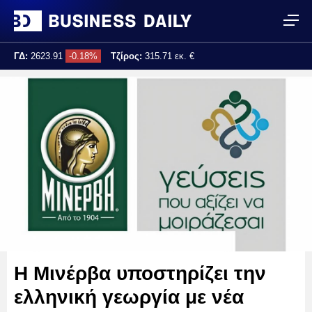
ΓΔ:
2623.91
-0.18%
Τζίρος:
315.71 εκ. €
Τελ. ενημέρωση:
17:25:04
Η Μινέρβα υποστηρίζει την
ελληνική γεωργία με νέα