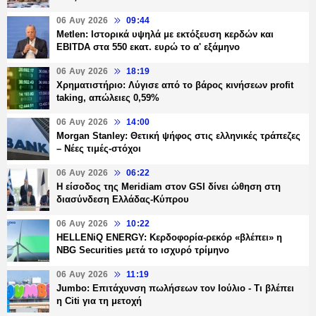
06 Αυγ 2026
09:44
Metlen: Ιστορικά υψηλά με εκτόξευση κερδών και
EBITDA στα 550 εκατ. ευρώ το α' εξάμηνο
06 Αυγ 2026
18:19
Χρηματιστήριο: Λύγισε από το βάρος κινήσεων profit
taking, απώλειες 0,59%
06 Αυγ 2026
14:00
Morgan Stanley: Θετική ψήφος στις ελληνικές τράπεζες
– Νέες τιμές-στόχοι
06 Αυγ 2026
06:22
Η είσοδος της Meridiam στον GSI δίνει ώθηση στη
διασύνδεση Ελλάδας-Κύπρου
06 Αυγ 2026
10:22
HELLENiQ ENERGY: Κερδοφορία-ρεκόρ «βλέπει» η
NBG Securities μετά το ισχυρό τρίμηνο
06 Αυγ 2026
11:19
Jumbo: Επιτάχυνση πωλήσεων τον Ιούλιο - Τι βλέπει
η Citi για τη μετοχή