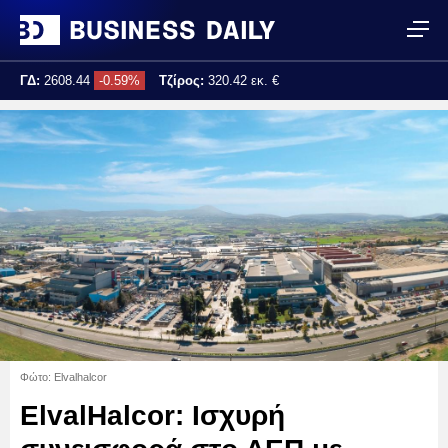
ΓΔ:
2608.44
-0.59%
Τζίρος:
320.42 εκ. €
Τελ. ενημέρωση:
17:25:02
Φώτο: Elvalhalcor
ElvalHalcor: Ισχυρή