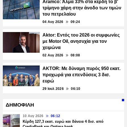
Aramco: Άλμα 33% στα κέρδη το β'
τρίμηνο χάρη στην άνοδο των τιμών
του πετρελαίου
04 Αυγ 2026
09:24
Aktor: Εντός του 2026 οι συμφωνίες
με Motor Oil, ανησυχία για τον
χειμώνα
02 Αυγ 2026
08:08
AKTOR: Με δύναμη πυρός 950 εκατ.
προχωρά για επενδύσεις 3 δισ.
ευρώ
29 Ιουλ 2026
06:10
ΔΗΜΟΦΙΛΗ
10 Αυγ 2026
06:12
Κέρδη 127,3 εκατ. ευρώ και δάνεια 4 δισ. από
CrediaBank και Optima bank