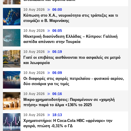
10 Αυγ 2026
06:00
Κόπωση στο Χ.Α., νευρικότητα στις τράπεζες και τι
ετοιμάζει ο Β. Μαρινάκης
10 Αυγ 2026
06:05
Ηλεκτρική διασύνδεση Ελλάδας – Κύπρου: Γαλλική
ασπίδα απέναντι στην Τουρκία
10 Αυγ 2026
06:19
Γιατί οι επιβάτες αισθάνονται πιο ασφαλείς σε μετρό
και λεωφορεία
10 Αυγ 2026
06:09
Οι διαφορές στις αγορές πετρελαίου - φυσικού αερίου,
δύο σενάρια για τις τιμές
10 Αυγ 2026
06:16
Μικρο-χρηματοδοτήσεις: Παραμένουν σε «χαμηλή
πτήση» παρά το άλμα +136% το 2025
10 Αυγ 2026
18:13
Χρηματιστήριο: Η Coca-Cola ΗBC «φρέναρε» την
αγορά, πτώση -0,31% ο ΓΔ