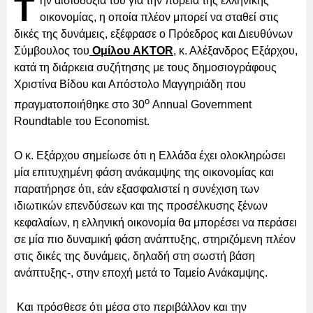
Τ
ην αισιοδοξία του για την πορεία της ελληνικής
οικονομίας, η οποία πλέον μπορεί να σταθεί στις
δικές της δυνάμεις, εξέφρασε ο Πρόεδρος και Διευθύνων
Σύμβουλος του
Ομίλου AKTOR
, κ. Αλέξανδρος Εξάρχου,
κατά τη διάρκεια συζήτησης με τους δημοσιογράφους
Χριστίνα Βίδου και Απόστολο Μαγγηριάδη που
ο
πραγματοποιήθηκε στο 30
Annual Government
Roundtable του Economist.
Ο κ. Εξάρχου σημείωσε ότι η Ελλάδα έχει ολοκληρώσει
μία επιτυχημένη φάση ανάκαμψης της οικονομίας και
παρατήρησε ότι, εάν εξασφαλιστεί η συνέχιση των
ιδιωτικών επενδύσεων και της προσέλκυσης ξένων
κεφαλαίων, η ελληνική οικονομία θα μπορέσει να περάσει
σε μία πιο δυναμική φάση ανάπτυξης, στηριζόμενη πλέον
στις δικές της δυνάμεις, δηλαδή στη σωστή βάση
ανάπτυξης-, στην εποχή μετά το Ταμείο Ανάκαμψης.
Και πρόσθεσε ότι μέσα στο περιβάλλον και την