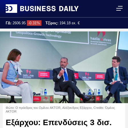
ΓΔ:
2606.95
-0.31%
Τζίρος:
194.18 εκ. €
Τελ. ενημέρωση:
17:25:00
Φώτο: Ο πρόεδρος του Ομίλου AKTOR, Αλέξανδρος Εξάρχου, Credits: Όμιλος
AKTOR
Εξάρχου: Επενδύσεις 3 δισ.