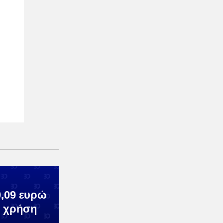
0,09 ευρώ
η χρήση