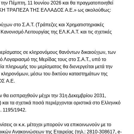
 την Πέμπτη, 11 Ιουνίου 2026 και θα πραγματοποιηθεί
ΙΚΗ ΤΡΑΠΕΖΑ ΤΗΣ ΕΛΛΑΔΟΣ A.E.» ως ακολούθως:
ύχων στο Σ.Α.Τ. (Τράπεζες και Χρηματιστηριακές
Κανονισμό Λειτουργίας της ΕΛ.Κ.Α.Τ. και τις σχετικές
μερίσματος σε κληρονόμους θανόντων δικαιούχων, των
κό Λογαριασμό της Μερίδας τους στο Σ.Α.T., υπό το
α πληρωμής του μερίσματος θα διενεργείται μετά την
 κληρονόμων, μέσω του δικτύου καταστημάτων της
Σ A.E.
εν θα εισπραχθούν μέχρι την 31η Δεκεμβρίου 2031,
 και τα σχετικά ποσά περιέρχονται οριστικά στο Ελληνικό
. 1195/1942.
ίσεις οι κ.κ. μέτοχοι μπορούν να επικοινωνούν με το
κών Ανακοινώσεων της Εταιρείας (τηλ.: 2810-308617, e-