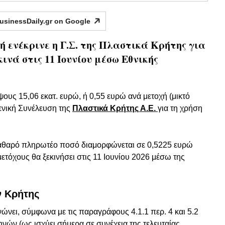
usinessDaily.gr on
Google
ή ενέκρινε η Γ.Σ. της Πλαστικά Κρήτης για
ινά στις 11 Ιουνίου μέσω Εθνικής
ους 15,06 εκατ. ευρώ, ή 0,55 ευρώ ανά μετοχή (μικτό
Γενική Συνέλευση της
Πλαστικά Κρήτης Α.Ε.
για τη χρήση
αθαρό πληρωτέο ποσό διαμορφώνεται σε 0,5225 ευρώ
τόχους θα ξεκινήσει στις 11 Ιουνίου 2026 μέσω της
ν Κρήτης
νώνει, σύμφωνα με τις παραγράφους 4.1.1 περ. 4 και 5.2
νών (ως ισχύει σήμερα σε συνέχεια της τελευταίας