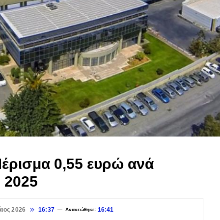
έρισμα 0,55 ευρώ ανά
η 2025
άιος 2026
16:37
16:41
Ανανεώθηκε: