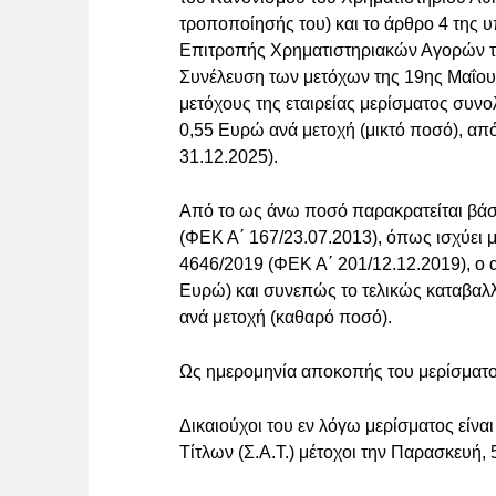
τροποποίησής του) και το άρθρο 4 της 
Επιτροπής Χρηματιστηριακών Αγορών του
Συνέλευση των μετόχων της 19ης Μαΐου
μετόχους της εταιρείας μερίσματος συν
0,55 Ευρώ ανά μετοχή (μικτό ποσό), από
31.12.2025).
Από το ως άνω ποσό παρακρατείται βάσε
(ΦΕΚ Α΄ 167/23.07.2013), όπως ισχύει μ
4646/2019 (ΦΕΚ Α΄ 201/12.12.2019), ο
Ευρώ) και συνεπώς το τελικώς καταβαλ
ανά μετοχή (καθαρό ποσό).
Ως ημερομηνία αποκοπής του μερίσματος
Δικαιούχοι του εν λόγω μερίσματος είνα
Τίτλων (Σ.Α.Τ.) μέτοχοι την Παρασκευή, 5