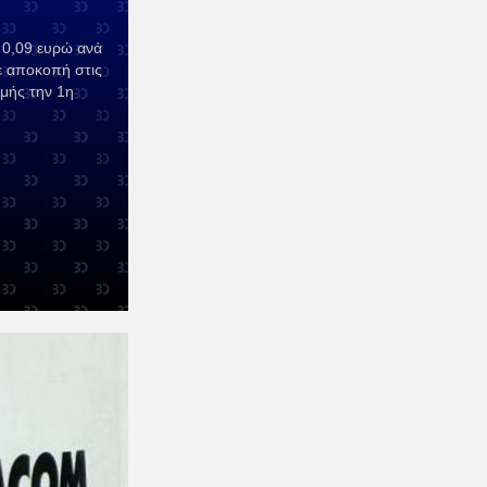
α 0,09 ευρώ ανά
ε αποκοπή στις
μής την 1η