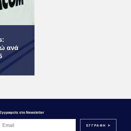
s:
ρώ ανά
5
Εγγραφεiτε στο Newsletter