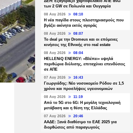
ΔΕΗ: Εξαγοράζει χαρτοφυλάκιο ΑΠΕ άνω
των 2 GW σε Πολωνία και Ουγγαρία
08 Αυγ 2026
08:10
Η νέα παγίδα στους πλειστηριασμούς που
βγάζει ακίνητα εκτός αγοράς
08 Αυγ 2026
08:07
Το deal με την Dromeus και οι επόμενες
κινήσεις της Εθνικής στο real estate
08 Αυγ 2026
08:04
HELLENiQ ENERGY: «Βλέπει» υψηλά
περιθώρια διύλισης, επιταχύνει επενδύσεις
σε ΑΠΕ
07 Αυγ 2026
16:43
Γεωργιάδης: Νέο νοσοκομείο Ρόδου σε 1,5
χρόνο και προσλήψεις υγειονομικών
08 Αυγ 2026
11:19
Από το 5G στο 6G: Η μεγάλη τεχνολογική
μετάβαση και η θέση της Ελλάδας
07 Αυγ 2026
20:46
ΑΑΔΕ: Ξανά διαθέσιμο το ΕΑΕ 2025 για
διορθώσεις από παραγωγούς