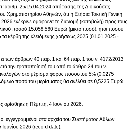
υπ’ αριθμ. 25/15.04.2024 απόφασης της Διοικούσας
 Χρηματιστηρίου Αθηνών, ότι η Ετήσια Τακτική Γενική
 2026 ενέκρινε ομόφωνα τη διανομή (καταβολή) προς τους
ολικού ποσού 15.058.560 Ευρώ (μικτό ποσό), ήτοι ποσού
 τα κέρδη της κλειόμενης χρήσεως 2025 (01.01.2025 -
ι των άρθρων 40 παρ. 1 και 64 παρ. 1 του ν. 4172/2013
ετά την τροποποίησή του από το άρθρο 24 του ν.
 αναλογών στο μέρισμα φόρος ποσοστού 5% (0,0275
λόμενο ποσό του μερίσματος θα ανέλθει σε 0,5225 Ευρώ
 ορίσθηκε η Πέμπτη, 4 Ιουνίου 2026.
ι οι εγγεγραμμένοι στα αρχεία του Συστήματος Αΰλων
 Ιουνίου 2026 (record date).