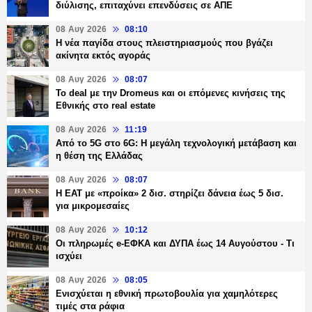
διύλισης, επιταχύνει επενδύσεις σε ΑΠΕ
08 Αυγ 2026
08:10
Η νέα παγίδα στους πλειστηριασμούς που βγάζει
ακίνητα εκτός αγοράς
08 Αυγ 2026
08:07
Το deal με την Dromeus και οι επόμενες κινήσεις της
Εθνικής στο real estate
08 Αυγ 2026
11:19
Από το 5G στο 6G: Η μεγάλη τεχνολογική μετάβαση και
η θέση της Ελλάδας
08 Αυγ 2026
08:07
Η ΕΑΤ με «προίκα» 2 δισ. στηρίζει δάνεια έως 5 δισ.
για μικρομεσαίες
08 Αυγ 2026
10:12
Οι πληρωμές e-ΕΦΚΑ και ΔΥΠΑ έως 14 Αυγούστου - Τι
ισχύει
08 Αυγ 2026
08:05
Ενισχύεται η εθνική πρωτοβουλία για χαμηλότερες
τιμές στα ράφια