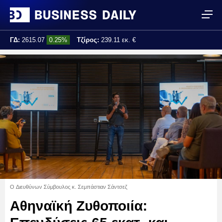
ΓΔ:
2615.07
0.25%
Τζίρος:
239.11 εκ. €
Τελ. ενημέρωση:
17:25:01
O Διευθύνων Σύμβουλος κ. Σεμπάστιαν Σάντσεζ
Αθηναϊκή Ζυθοποιία: