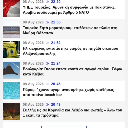
08 Αυγ 2026
22:20
ΥΠΕΞ Τουρκίας: Αμυντική συμφωνία με Πακιστάν-Σ.
Αραβία ισοδυναμεί με Άρθρο 5 NATO
08 Αυγ 2026
21:55
Τουρκία: Ζητά μορατόριουμ επιθέσεων σε πλοία στη
Μαύρη Θάλασσα
08 Αυγ 2026
21:52
Ηλικιωμένος εντοπίστηκε νεκρός σε πηγάδι οικισμού
Αλεξανδρούπολης
08 Αυγ 2026
21:24
Βουλγαρία: Drone έπεσε κοντά σε αγωγό αερίου, Σόφια
κατά Κιέβου
08 Αυγ 2026
20:45
Πάρος: 4χρονο αγόρι ανασύρθηκε χωρίς αισθήσεις
από πισίνα beach bar
08 Αυγ 2026
20:43
Συλλήψεις σε Κορινθία και Λέσβο για φωτιές – Άνω του
1 εκατ. τα πρόστιμα