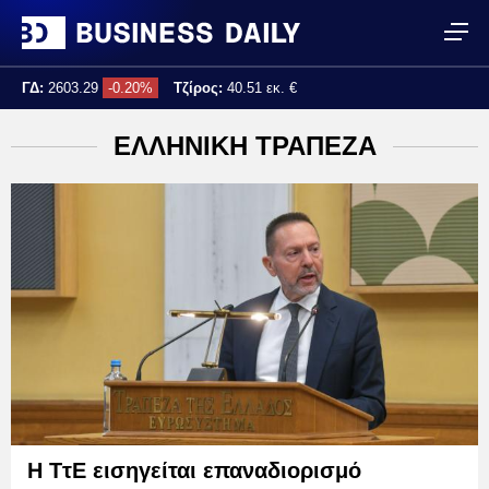
ΓΔ:
2603.29
-0.20%
Τζίρος:
40.51 εκ. €
Τελ. ενημέρωση:
12:00:35
ΕΛΛΗΝΙΚΗ ΤΡΑΠΕΖΑ
Η ΤτΕ εισηγείται επαναδιορισμό