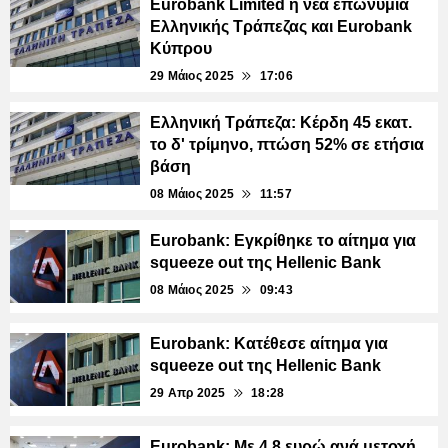
Eurobank Limited η νέα επωνυμία
Ελληνικής Τράπεζας και Eurobank
Κύπρου
29 Μάιος 2025
17:06
Ελληνική Τράπεζα: Κέρδη 45 εκατ.
το δ' τρίμηνο, πτώση 52% σε ετήσια
βάση
08 Μάιος 2025
11:57
Eurobank: Εγκρίθηκε το αίτημα για
squeeze out της Hellenic Bank
08 Μάιος 2025
09:43
Eurobank: Κατέθεσε αίτημα για
squeeze out της Hellenic Bank
29 Απρ 2025
18:28
Eurobank: Με 4,8 ευρώ ανά μετοχή