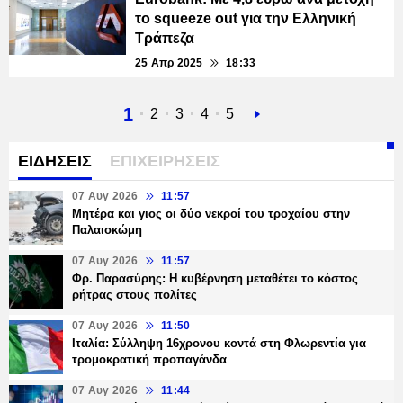
το squeeze out για την Ελληνική
Τράπεζα
25 Απρ 2025
18:33
Τρέχουσα
1
Σελίδα
2
Σελίδα
3
Σελίδα
4
Σελίδα
5
Next
σελίδα
page
ΕΙΔΗΣΕΙΣ
ΕΠΙΧΕΙΡΗΣΕΙΣ
07 Αυγ 2026
11:57
Μητέρα και γιος οι δύο νεκροί του τροχαίου στην
Παλαιοκώμη
07 Αυγ 2026
11:57
Φρ. Παρασύρης: Η κυβέρνηση μεταθέτει το κόστος
ρήτρας στους πολίτες
07 Αυγ 2026
11:50
Ιταλία: Σύλληψη 16χρονου κοντά στη Φλωρεντία για
τρομοκρατική προπαγάνδα
07 Αυγ 2026
11:44