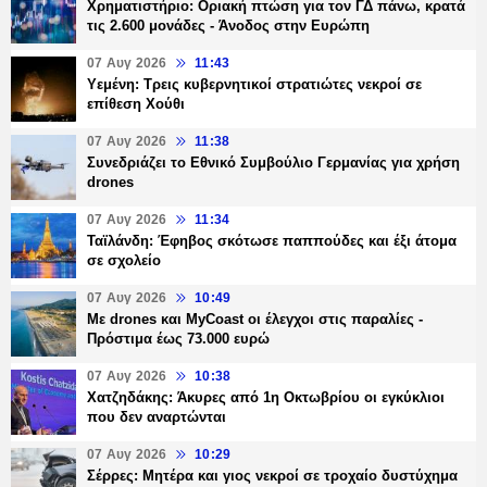
Χρηματιστήριο: Οριακή πτώση για τον ΓΔ πάνω, κρατά
τις 2.600 μονάδες - Άνοδος στην Ευρώπη
07 Αυγ 2026
11:43
Υεμένη: Τρεις κυβερνητικοί στρατιώτες νεκροί σε
επίθεση Χούθι
07 Αυγ 2026
11:38
Συνεδριάζει το Εθνικό Συμβούλιο Γερμανίας για χρήση
drones
07 Αυγ 2026
11:34
Ταϊλάνδη: Έφηβος σκότωσε παππούδες και έξι άτομα
σε σχολείο
07 Αυγ 2026
10:49
Με drones και MyCoast οι έλεγχοι στις παραλίες -
Πρόστιμα έως 73.000 ευρώ
07 Αυγ 2026
10:38
Χατζηδάκης: Άκυρες από 1η Οκτωβρίου οι εγκύκλιοι
που δεν αναρτώνται
07 Αυγ 2026
10:29
Σέρρες: Μητέρα και γιος νεκροί σε τροχαίο δυστύχημα