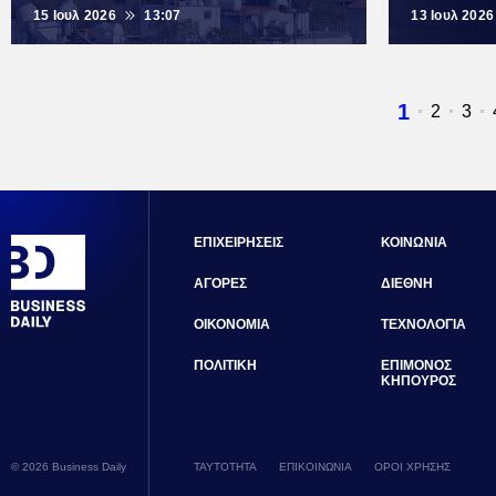
15 Ιουλ 2026
13:07
13 Ιουλ 2026
Τρέχουσ
1
Σελίδα
2
Σελ
3
σελίδα
ΕΠΙΧΕΙΡΗΣΕΙΣ
ΚΟΙΝΩΝΙΑ
ΑΓΟΡΕΣ
ΔΙΕΘΝΗ
ΟΙΚΟΝΟΜΙΑ
ΤΕΧΝΟΛΟΓΙΑ
ΠΟΛΙΤΙΚΗ
ΕΠΙΜΟΝΟΣ
ΚΗΠΟΥΡΟΣ
© 2026 Business Daily
ΤΑΥΤΟΤΗΤΑ
ΕΠΙΚΟΙΝΩΝΙΑ
ΟΡΟΙ ΧΡΗΣΗΣ