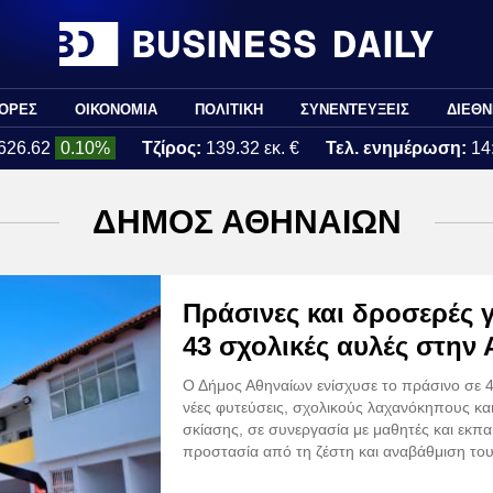
ΟΡΕΣ
ΟΙΚΟΝΟΜΙΑ
ΠΟΛΙΤΙΚΗ
ΣΥΝΕΝΤΕΥΞΕΙΣ
ΔΙΕΘΝ
626.62
0.10%
Τζίρος:
139.32 εκ. €
Τελ. ενημέρωση:
14
ΔΗΜΟΣ ΑΘΗΝΑΙΩΝ
Πράσινες και δροσερές γ
43 σχολικές αυλές στην
Ο Δήμος Αθηναίων ενίσχυσε το πράσινο σε 4
νέες φυτεύσεις, σχολικούς λαχανόκηπους κα
σκίασης, σε συνεργασία με μαθητές και εκπαι
προστασία από τη ζέστη και αναβάθμιση του