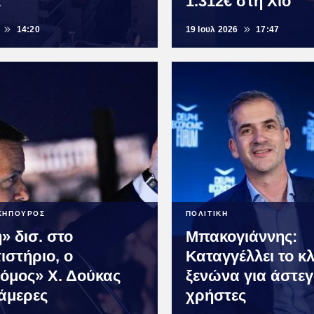
α
1.312€ στη Χίο
14:20
19 Ιουλ 2026
17:47
ΚΗΠΟΥΡΟΣ
ΠΟΛΙΤΙΚΗ
» δισ. στο
Μπακογιάννης:
ιστήριο, ο
Καταγγέλλει το κλ
τόμος» Χ. Δούκας
ξενώνα για άστε
κάμερες
χρήστες