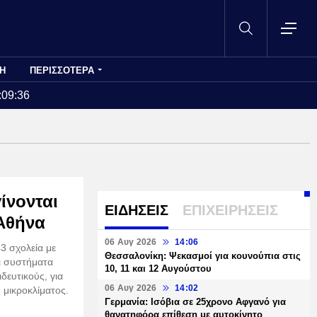
Η
ΠΕΡΙΣΣΟΤΕΡΑ
:09:36
ίνονται
ΕΙΔΗΣΕΙΣ
ΕΠΙΧΕΙΡΗΣΕΙΣ
 Αθήνα
06 Αυγ 2026
14:06
3 σχολεία με
Θεσσαλονίκη: Ψεκασμοί για κουνούπια στις
ι συστήματα
10, 11 και 12 Αυγούστου
δευτικούς, για
06 Αυγ 2026
14:02
 μικροκλίματος.
Γερμανία: Ισόβια σε 25χρονο Αφγανό για
θανατηφόρα επίθεση με αυτοκίνητο