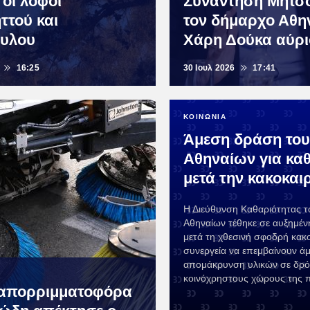
 οι λόφοι
Συνάντηση Μητσο
ττού και
τον δήμαρχο Αθη
ουλου
Χάρη Δούκα αύρι
16:25
30 Ιουλ 2026
17:41
ΚΟΙΝΩΝΙΑ
Άμεση δράση του
Αθηναίων για κα
μετά την κακοκαι
Η Διεύθυνση Καθαριότητας 
Αθηναίων τέθηκε σε αυξημέν
μετά τη χθεσινή σφοδρή κακο
συνεργεία να επεμβαίνουν άμ
απομάκρυνση υλικών σε δρό
κοινόχρηστους χώρους της 
 απορριμματοφόρα