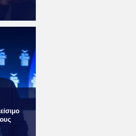
είσιμο
γους