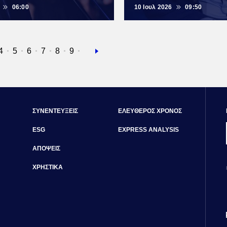
06:00
10 Ιουλ 2026
09:50
α
ίδα
Σελίδα
4
Σελίδα
5
Σελίδα
6
Σελίδα
7
Σελίδα
8
Σελίδα
9
Next
page
ΣΥΝΕΝΤΕΥΞΕΙΣ
ΕΛΕΥΘΕΡΟΣ ΧΡΟΝΟΣ
ESG
EXPRESS ANALYSIS
ΑΠΟΨΕΙΣ
ΧΡΗΣΤΙΚΑ