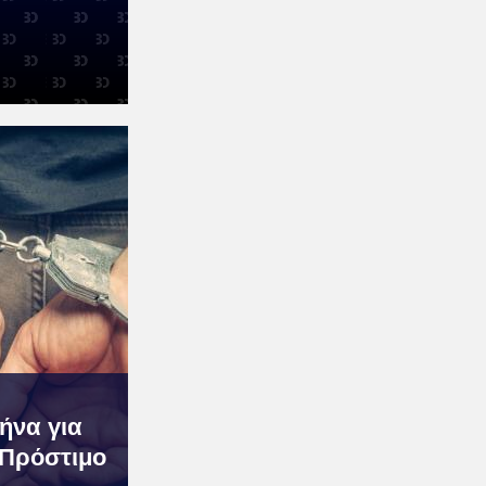
ήνα για
 Πρόστιμο