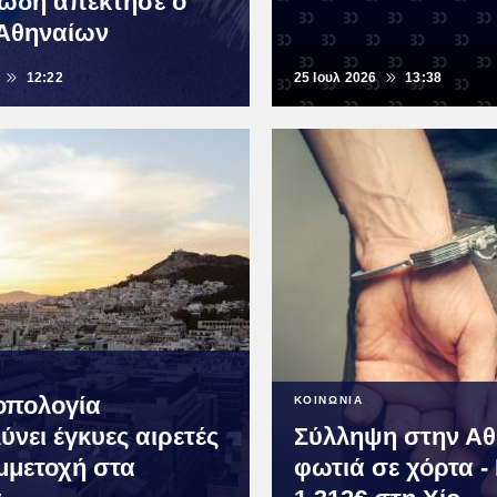
κώδη απέκτησε ο
Αθηναίων
12:22
25 Ιουλ 2026
13:38
οπολογία
ΚΟΙΝΩΝΙΑ
ύνει έγκυες αιρετές
Σύλληψη στην Αθ
μμετοχή στα
φωτιά σε χόρτα -