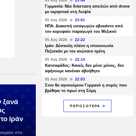
05 Αυγ 2026
23:44
Γερμανία: Νέα διάσταση απειλών από drone
με εκρηκτικά στη Λειψία
05 Αυγ 2026
23:01
ΗΠΑ: Διακοπή εισαγωγών αβοκάντο από
τον κορυφαίο παραγωγό του Μεξικού
05 Αυγ 2026
22:22
Ιράν: Δύσκολη πλέον η επικοινωνία
Πεζεσκάν με τον ανώτατο ηγέτη
05 Αυγ 2026
22:14
Κατσαφάδος: Κανείς δεν μένει μόνος, δεν
αφήνουμε κανέναν αβοήθητο
05 Αυγ 2026
22:03
Στον 8ο αγνοούμενο Γερμανό η σορός που
βρέθηκε το πρωί στη Σύμη
ν ξανά
ΠΕΡΙΣΣΟΤΕΡΑ
ύς
το Ιράν
ισμούς στο