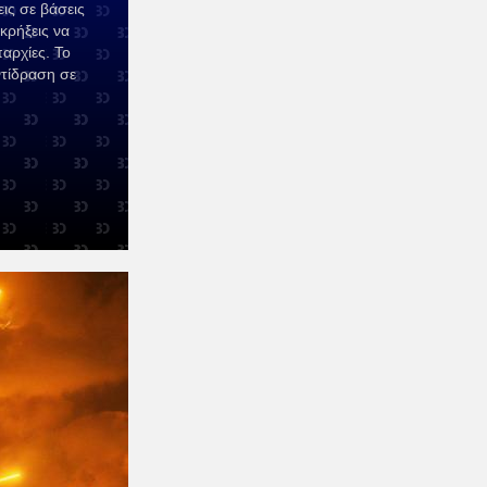
εις σε βάσεις
κρήξεις να
αρχίες. Το
τίδραση σε
.