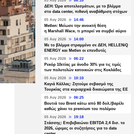
05 Αυγ 2026
06:10
ΔΕΗ: Ώρα αποτελεσμάτων, με το βλέμμα
στο data center, πιθανή αναβάθμιση στόχων
05 Αυγ 2026
14:46
Metlen: Μείωσε την ανοικτή θέση
η Marshall Wace, τι μπορεί να συμβεί αύριο
05 Αυγ 2026
14:00
Με το βλέμμα στραμμένο σε ΔΕΗ, HELLENiQ
ENERGY και Metlen οι επενδυτές
05 Αυγ 2026
06:22
Ρεκόρ 10ετίας με άνοδο 30% για τις τιμές
των πολυτελών κατοικιών στις Κυκλάδες
05 Αυγ 2026
10:10
Καγιά Κάλλας: Ζητούμε σεβασμό της
Τουρκίας στα κυριαρχικά δικαιώματα της ΕΕ
05 Αυγ 2026
06:25
Βουτιά του Brent κάτω από 80 δολ./βαρέλι
καθώς χάνει το premium του πολέμου
05 Αυγ 2026
19:18
Στάσσης: Επιβεβαιώνει EBITDA 2,4 δισ. το
2026, ώριμες οι συζητήσεις για το data
center