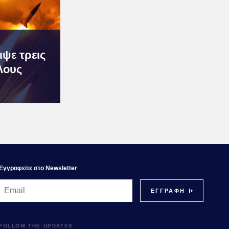
ιψε τρεις
λους
Εγγραφεiτε στο Newsletter
FOLLOW THE UPDATES