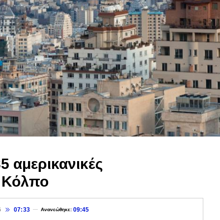
5 αμερικανικές
ν Κόλπο
6
07:33
09:45
Ανανεώθηκε: