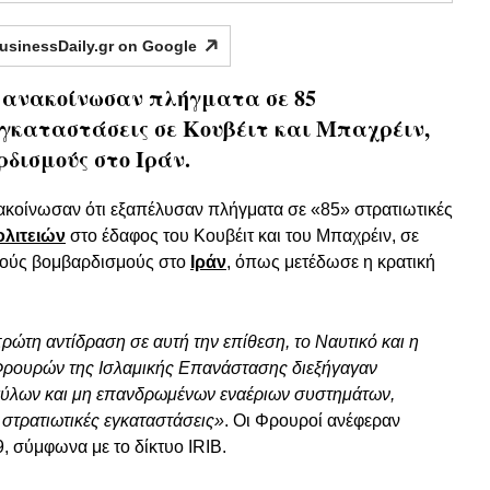
usinessDaily.gr on
Google
 ανακοίνωσαν πλήγματα σε 85
εγκαταστάσεις σε Κουβέιτ και Μπαχρέιν,
ρδισμούς στο Ιράν.
κοίνωσαν ότι εξαπέλυσαν πλήγματα σε «85» στρατιωτικές
λιτειών
στο έδαφος του Κουβέιτ και του Μπαχρέιν, σε
κούς βομβαρδισμούς στο
Ιράν
, όπως μετέδωσε η κρατική
ρώτη αντίδραση σε αυτή την επίθεση, το Ναυτικό και η
Φρουρών της Ισλαμικής Επανάστασης διεξήγαγαν
αύλων και μη επανδρωμένων εναέριων συστημάτων,
 στρατιωτικές εγκαταστάσεις»
. Οι Φρουροί ανέφεραν
, σύμφωνα με το δίκτυο IRIB.