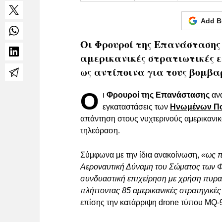
Add B
Οι Φρουροί της Επανάστασης
αμερικανικές στρατιωτικές 
ως αντίποινα για τους βομβα
Ο
ι
Φρουροί της Επανάστασης
ανα
εγκαταστάσεις των
Ηνωμένων Πο
απάντηση στους νυχτερινούς αμερικανι
τηλεόραση.
Σύμφωνα με την ίδια ανακοίνωση,
«ως π
Αεροναυτική Δύναμη του Σώματος των 
συνδυαστική επιχείρηση με χρήση πυρ
πλήττοντας 85 αμερικανικές στρατηγικές
επίσης την κατάρριψη drone τύπου MQ-9