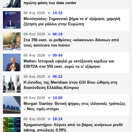
πρώτη φάση του data center
06 Αυγ 2026
14:16
Μυτιληναίος: Σημαντικό βήμα το α' εξάμηνο, χαμηλή
ζήτηση για γάλλιο στην Ευρώπη
06 Αυγ 2026
06:19
Στα 356 εκατ. οι ρυθμίσεις «κόκκινων» δάνειων από
τους servicers τον Ιούνιο
06 Αυγ 2026
09:44
Metlen: Ιστορικά υψηλά με εκτόξευση κερδών και
EBITDA στα 550 εκατ. ευρώ το α' εξάμηνο
06 Αυγ 2026
06:22
Η είσοδος της Meridiam στον GSI δίνει ώθηση στη
διασύνδεση Ελλάδας-Κύπρου
06 Αυγ 2026
14:00
Morgan Stanley: Θετική ψήφος στις ελληνικές τράπεζες
– Νέες τιμές-στόχοι
06 Αυγ 2026
18:19
Χρηματιστήριο: Λύγισε από το βάρος κινήσεων profit
taking, απώλειες 0,59%