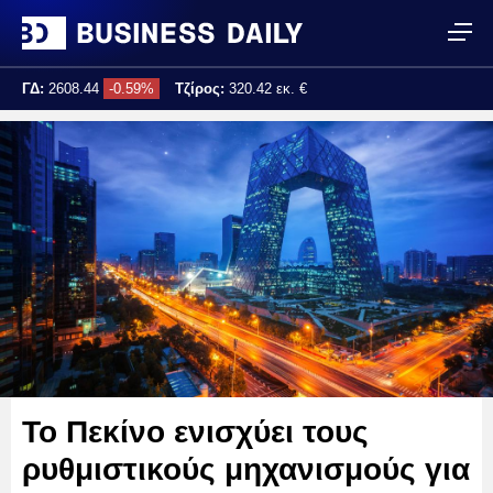
ΓΔ:
2608.44
-0.59%
Τζίρος:
320.42 εκ. €
Τελ. ενημέρωση:
17:25:02
Το Πεκίνο ενισχύει τους
ρυθμιστικούς μηχανισμούς για