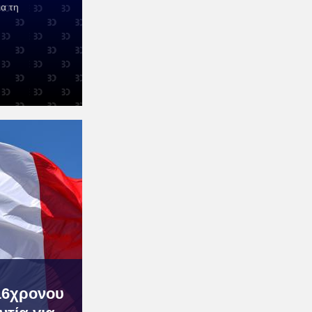
α τη
16χρονου