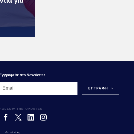
τία για
Εγγραφεiτε στο Newsletter
FOLLOW THE UPDATES