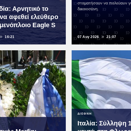
σταματήσουν να παλεύουν γι
δία: Αρνητικό το
δικαιοσύνη.
 να αφεθεί ελεύθερο
αμενόπλοιο Eagle S
16:21
07 Αυγ 2026
21:07
ΔΙΕΘΝΗ
Ιταλία: Σύλληψη 