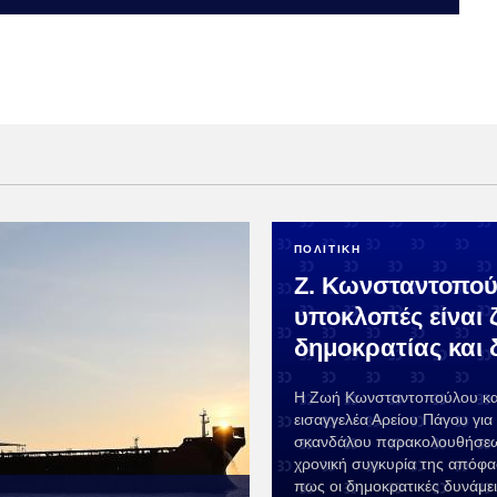
ΠΟΛΙΤΙΚΗ
Ζ. Κωνσταντοπού
υποκλοπές είναι 
δημοκρατίας και 
Η Ζωή Κωνσταντοπούλου κατ
εισαγγελέα Αρείου Πάγου γι
σκανδάλου παρακολουθήσεω
χρονική συγκυρία της απόφα
πως οι δημοκρατικές δυνάμει