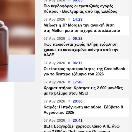
07 Αυγ 2026
06:05
Πιο κερδοφόρες οι τραπεζικές αγορές
Κύπρου - Βουλγαρίας από της Ελλάδας
07 Αυγ 2026
14:29
Μείωσε η JP Morgan την ανοικτή θέση
στη Metlen μετά τα ισχυρά αποτελέσματα
07 Αυγ 2026
06:22
Πώς πωλούνται χωρίς πλήρη εξόφληση
χρέους τα κατασχεμένα ακίνητα από την
ΑΑΔΕ
07 Αυγ 2026
06:11
Οι τέσσερις προτεραιότητες της CrediaBank
για το δεύτερο εξάμηνο του 2026
07 Αυγ 2026
17:46
Χρηματιστήριο: Κράτησε τις 2.600 μονάδες
με το βλέμμα στον MSCI
07 Αυγ 2026
20:00
Καιρός: Η πρόγνωση για αύριο, Σάββατο 8
Αυγούστου 2026
07 Αυγ 2026
20:41
ΔΕΗ: Εξαγοράζει χαρτοφυλάκιο ΑΠΕ άνω
των 2 GW σε Πολωνία και Ουγγαρία