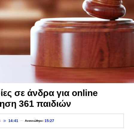
ες σε άνδρα για online
ηση 361 παιδιών
6
14:41
15:27
Ανανεώθηκε: