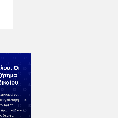
λου: Οι
ζήτημα
δικαίου
ηγορεί τον
α συγκάλυψη του
ν και τη
σης, τονίζοντας
ς δεν θα