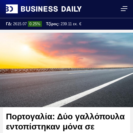
ΓΔ:
2615.07
0.25%
Τζίρος:
239.11 εκ. €
Τελ. ενημέρωση:
17:25:01
Πορτογαλία: Δύο γαλλόπουλα
εντοπίστηκαν μόνα σε