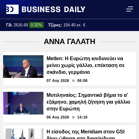
ΓΔ:
2616.69
0.32%
Τζίρος:
154.40 εκ. €
Τελ. ενημέρωση:
16:14:35
ΑΝΝΑ ΓΑΛΑΤΗ
Metlen: Η Ευρώπη κινδυνεύει να
μείνει χωρίς γάλλιο, επέκταση σε
σκάνδιο, γερμάνιο
07 Αυγ 2026
06:08
Μυτιληναίος: Σημαντικό βήμα το α'
εξάμηνο, χαμηλή ζήτηση για γάλλιο
στην Ευρώπη
06 Αυγ 2026
14:16
Η είσοδος της Meridiam στον GSI
δίνει ώθηση στη διασύνδεση