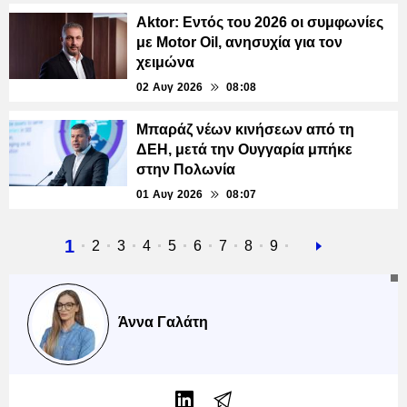
Aktor: Εντός του 2026 οι συμφωνίες
με Motor Oil, ανησυχία για τον
χειμώνα
02 Αυγ 2026
08:08
Μπαράζ νέων κινήσεων από τη
ΔΕΗ, μετά την Ουγγαρία μπήκε
στην Πολωνία
01 Αυγ 2026
08:07
Τρέχουσα
1
Σελίδα
2
Σελίδα
3
Σελίδα
4
Σελίδα
5
Σελίδα
6
Σελίδα
7
Σελίδα
8
Σελίδα
9
Next
σελίδα
page
Άννα Γαλάτη