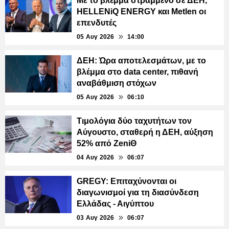
Με το βλέμμα στραμμένο σε ΔΕΗ,
HELLENiQ ENERGY και Metlen οι
επενδυτές
05 Αυγ 2026
14:00
ΔΕΗ: Ώρα αποτελεσμάτων, με το
βλέμμα στο data center, πιθανή
αναβάθμιση στόχων
05 Αυγ 2026
06:10
Τιμολόγια δύο ταχυτήτων τον
Αύγουστο, σταθερή η ΔΕΗ, αύξηση
52% από ΖeniΘ
04 Αυγ 2026
06:07
GREGY: Επιταχύνονται οι
διαγωνισμοί για τη διασύνδεση
Ελλάδας - Αιγύπτου
03 Αυγ 2026
06:07