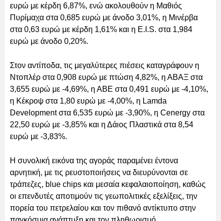
ευρώ με κέρδη 6,87%, ενώ ακολουθούν η Μαθιός
Πυρίμαχα στα 0,685 ευρώ με άνοδο 3,01%, η Μινέρβα
στα 0,63 ευρώ με κέρδη 1,61% και η E.I.S. στα 1,984
ευρώ με άνοδο 0,20%.
Στον αντίποδα, τις μεγαλύτερες πιέσεις καταγράφουν η
Ντοπλέρ στα 0,908 ευρώ με πτώση 4,82%, η ΑΒΑΞ στα
3,655 ευρώ με -4,69%, η ΑΒΕ στα 0,491 ευρώ με -4,10%,
η Κέκροψ στα 1,80 ευρώ με -4,00%, η Lamda
Development στα 6,535 ευρώ με -3,90%, η Cenergy στα
22,50 ευρώ με -3,85% και η Δάιος Πλαστικά στα 8,54
ευρώ με -3,83%.
Η συνολική εικόνα της αγοράς παραμένει έντονα
αρνητική, με τις ρευστοποιήσεις να διευρύνονται σε
τράπεζες, blue chips και μεσαία κεφαλαιοποίηση, καθώς
οι επενδυτές αποτιμούν τις γεωπολιτικές εξελίξεις, την
πορεία του πετρελαίου και τον πιθανό αντίκτυπο στην
παγκόσμια ανάπτυξη και τον πληθωρισμό.