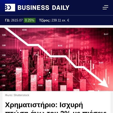
ΓΔ:
2615.07
0.25%
Τζίρος:
239.11 εκ. €
Τελ. ενημέρωση:
17:25:01
Φωτο: Shutterstock
Χρηματιστήριο: Ισχυρή