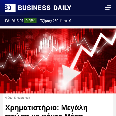
ΓΔ:
2615.07
0.25%
Τζίρος:
239.11 εκ. €
Τελ. ενημέρωση:
17:25:01
Φώτο: Shutterstock
Χρηματιστήριο: Μεγάλη